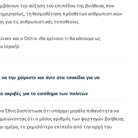
λαμβάνουν την αύξηση του επιπέδου της βοήθειας που
γά ημερησίως, τη θεσμοθέτηση πρόσθετων ανθρωπιστικών
ς για τις ανθρωπιστικές τοποθεσίες.
νκεν και ο Όστιν «θα κρίνουν τι θα κάνουμε ως
υ Ισραήλ.
να την χαίρεστε και άντε στα τσακίδια για να
λύ ακριβές για το εισόδημα των πολιτών
α Έθνη διαπίστωσε ότι υπάρχει μεγάλη πιθανότητα να
 σημειώνοντας ότι ο μέσος αριθμός των φορτηγών βοήθειας
την ημέρα, το χαμηλότερο επίπεδο από την αρχή του