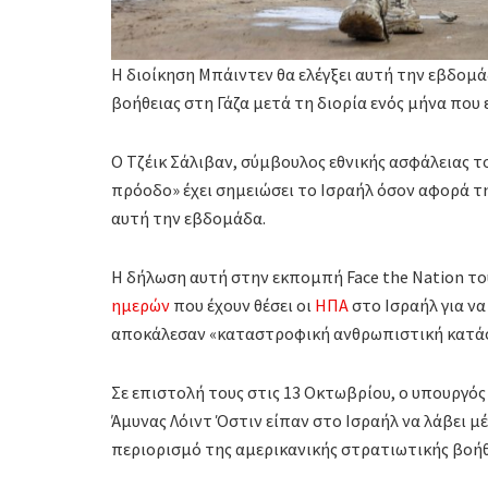
Η διοίκηση Μπάιντεν θα ελέγξει αυτή την εβδομά
βοήθειας στη Γάζα μετά τη διορία ενός μήνα που 
Ο Τζέικ Σάλιβαν, σύμβουλος εθνικής ασφάλειας το
πρόοδο» έχει σημειώσει το Ισραήλ όσον αφορά τ
αυτή την εβδομάδα.
Η δήλωση αυτή στην εκπομπή Face the Nation το
ημερών
που έχουν θέσει οι
ΗΠΑ
στο Ισραήλ για να
αποκάλεσαν «καταστροφική ανθρωπιστική κατάσ
Σε επιστολή τους στις 13 Οκτωβρίου, ο υπουργό
Άμυνας Λόιντ Όστιν είπαν στο Ισραήλ να λάβει μέ
περιορισμό της αμερικανικής στρατιωτικής βοήθ