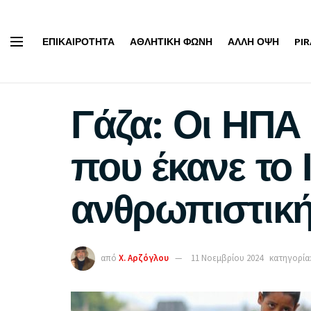
ΕΠΙΚΑΙΡΌΤΗΤΑ
ΑΘΛΗΤΙΚΉ ΦΩΝΉ
ΆΛΛΗ ΌΨΗ
PI
Γάζα: Οι ΗΠΑ
που έκανε το
ανθρωπιστική
από
Χ. Αρζόγλου
11 Νοεμβρίου 2024
κατηγορία