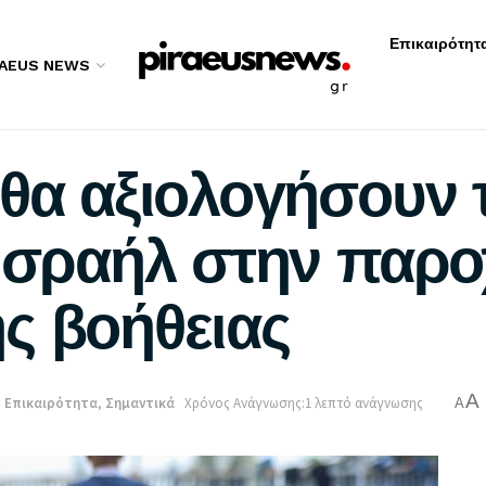
Επικαιρότητ
RAEUS NEWS
 θα αξιολογήσουν
 Ισραήλ στην παρ
ς βοήθειας
A
:
Επικαιρότητα
,
Σημαντικά
Χρόνος Ανάγνωσης:1 λεπτό ανάγνωσης
A