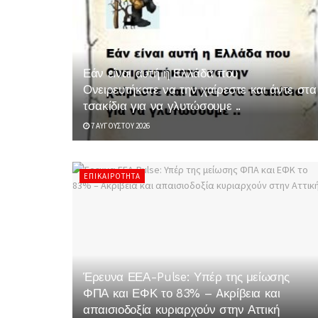
Εάν είναι αυτή η Ελλάδα που
Ονειρευτήκατε να την χαίρεστε και άντε στα
τσακίδια για να γλυτώσουμε ..
7 ΑΥΓΟΎΣΤΟΥ 2026
ΕΠΙΚΑΙΡΌΤΗΤΑ
Έρευνα ΕΕΑ-Pulse: Υπέρ της μείωσης
ΦΠΑ και ΕΦΚ το 83% – Aκρίβεια και
απαισιοδοξία κυριαρχούν στην Αττική