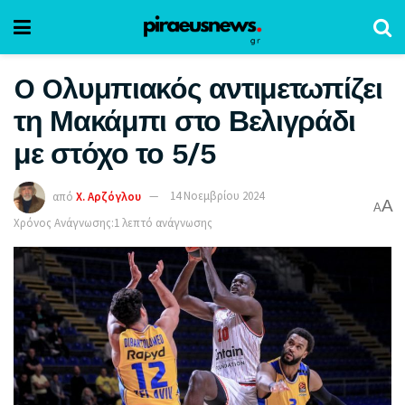
O Oλυμπιακός αντιμετωπίζει
τη Μακάμπι στο Βελιγράδι
με στόχο το 5/5
από
Χ. Αρζόγλου
14 Νοεμβρίου 2024
A
A
Χρόνος Ανάγνωσης:1 λεπτό ανάγνωσης