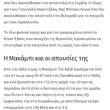
που δεν ακολούθησαν την αποστολή στη Σερβία. Ο λόγος
για τους Γιαννούλη Λαρεντζάκη, Ναζ Μήτρου Λονγκ που δεν
ακολούθησαν την αποστολή στο Βελιγράδι για το παιχνίδι
με τους Ισραηλινούς.
Το ίδιο φυσικά ισχύει και για τον μακροχρόνια απόντα
Κίναν Έβανς που συνεχίζει τις θεραπείες προκειμένου να
επιστρέψει στα παιχνίδια από τις αρχές του νέου έτους.
Η Μακάμπι και οι απουσίες της
Από την άλλη τώρα, η Μακάμπι Τελ Αβίβ προέρχεται από
την ήττα με σκορ 93-87 από τον Παναθηναϊκό στο ΟΑΚΑ,
και ενώ βρισκόταν στο +11 στις αρχές της τέταρτης
περιόδου. Αυτή ήταν η δεύτερη σερί ήττα για την ομάδα
του Όντεντ Κάτας και πέμπτη στις τελευταίες έξι
εμφανίσεις της στη διοργάνωση, με αποτέλεσμα να έχει
υποχωρήσει στη 14η θέση και στο 3-6.