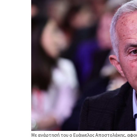
Με ανάρτησή του ο Ευάγγελος Αποστολάκης, αφού