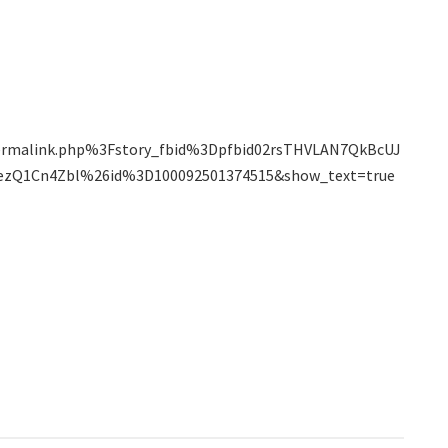
malink.php%3Fstory_fbid%3Dpfbid02rsTHVLAN7QkBcUJ
zQ1Cn4Zbl%26id%3D100092501374515&show_text=true