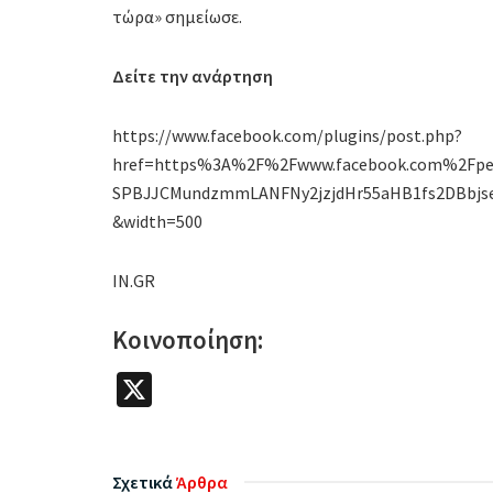
τώρα» σημείωσε.
Δείτε την ανάρτηση
https://www.facebook.com/plugins/post.php?
href=https%3A%2F%2Fwww.facebook.com%2Fper
SPBJJCMundzmmLANFNy2jzjdHr55aHB1fs2DBbjse
&width=500
IN.GR
Κοινοποίηση:
X
Σχετικά
Άρθρα