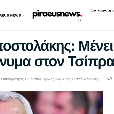
Επικαιρότητ
RAEUS NEWS
οστολάκης: Μένει
ήνυμα στον Τσίπρ
A
:
Επικαιρότητα
,
Σημαντικά
Χρόνος Ανάγνωσης:1 λεπτό ανάγνωσης
A