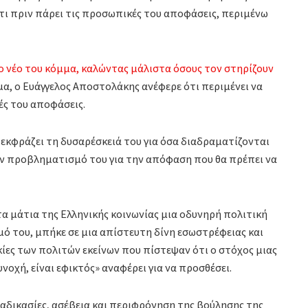
τι πριν πάρει τις προσωπικές του αποφάσεις, περιμένω
 νέο του κόμμα, καλώντας μάλιστα όσους τον στηρίζουν
μα, ο Ευάγγελος Αποστολάκης ανέφερε ότι περιμένει να
ές του αποφάσεις.
 εκφράζει τη δυσαρέσκειά του για όσα διαδραματίζονται
ον προβληματισμό του για την απόφαση που θα πρέπει να
α μάτια της Ελληνικής κοινωνίας μια οδυνηρή πολιτική
ό του, μπήκε σε μια απίστευτη δίνη εσωστρέφειας και
ίες των πολιτών εκείνων που πίστεψαν ότι ο στόχος μιας
νοχή, είναι εφικτός» αναφέρει για να προσθέσει.
αδικασίες, ασέβεια και περιφρόνηση της βούλησης της