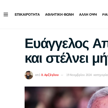
ΕΠΙΚΑΙΡΌΤΗΤΑ
ΑΘΛΗΤΙΚΉ ΦΩΝΉ
ΆΛΛΗ ΌΨΗ
PI
Ευάγγελος Απ
και στέλνει μ
από
Χ. Αρζόγλου
19 Νοεμβρίου 2024
κατηγορία