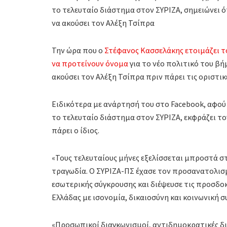
το τελευταίο διάστημα στον ΣΥΡΙΖΑ, σημειώνει ό
να ακούσει τον Αλέξη Τσίπρα
Την ώρα που ο
Στέφανος Κασσελάκης ετοιμάζει το
να προτείνουν όνομα
για το νέο πολιτικό του βή
ακούσει τον Αλέξη Τσίπρα πριν πάρει τις οριστικ
Ειδικότερα με ανάρτησή του στο Facebook, αφού
το τελευταίο διάστημα στον ΣΥΡΙΖΑ, εκφράζει τ
πάρει ο ίδιος.
«Τους τελευταίους μήνες εξελίσσεται μπροστά στ
τραγωδία. Ο ΣΥΡΙΖΑ-ΠΣ έχασε τον προσανατολισμ
εσωτερικής σύγκρουσης και διέψευσε τις προσδοκ
Ελλάδας με ισονομία, δικαιοσύνη και κοινωνική συ
«Προσωπικοί διαγκωνισμοί, αντιδημοκρατικές δι