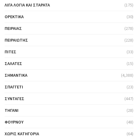
ΛΊΓΑ ΛΌΓΙΑ ΚΑΙ ΣΤΑΡΆΤΑ
(175)
ΟΡΕΚΤΙΚΆ
(30)
ΠΕΙΡΑΙΆΣ
(278)
ΠΕΙΡΑΙΏΤΗΣ
(228)
ΠΊΤΕΣ
(33)
ΣΑΛΆΤΕΣ
(15)
ΣΗΜΑΝΤΙΚΆ
(4,388)
ΣΠΑΓΓΈΤΙ
(23)
ΣΥΝΤΑΓΈΣ
(447)
ΤΗΓΆΝΙ
(28)
ΦΟΎΡΝΟΥ
(48)
ΧΩΡΊΣ ΚΑΤΗΓΟΡΊΑ
(64)