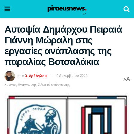
Αυτοψία Δημάρχου Πειραιά
Γιάννη Μώραλη στις
εργασίες ανάπλασης της
παραλίας Βοτσαλάκια
από
Χ. Αρζόγλου
4 Δεκεμβρίου 2024
A
A
Χρόνος Ανάγνωσης:2 λεπτά ανάγνωσης