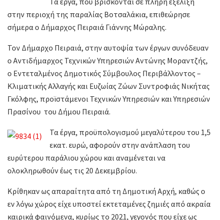
Τα έργα, που βρίσκονται σε πλήρη εξέλιξη
στην περιοχή της παραλίας Βοτσαλάκια, επιθεώρησε
σήμερα ο Δήμαρχος Πειραιά Γιάννης Μώραλης.
Τον Δήμαρχο Πειραιά, στην αυτοψία των έργων συνόδευαν
ο Αντιδήμαρχος Τεχνικών Υπηρεσιών Αντώνης Μοραντζής,
ο Εντεταλμένος Δημοτικός Σύμβουλος Περιβάλλοντος –
Κλιματικής Αλλαγής και Ευζωίας Ζώων Συντροφιάς Νικήτας
Γκόλφης, προϊστάμενοι Τεχνικών Υπηρεσιών και Υπηρεσιών
Πρασίνου του Δήμου Πειραιά.
Τα έργα, προϋπολογισμού μεγαλύτερου του 1,5
εκατ. ευρώ, αφορούν στην ανάπλαση του
ευρύτερου παράλιου χώρου και αναμένεται να
ολοκληρωθούν έως τις 20 Δεκεμβρίου.
Κρίθηκαν ως απαραίτητα από τη Δημοτική Αρχή, καθώς ο
εν λόγω χώρος είχε υποστεί εκτεταμένες ζημιές από ακραία
καιρικά φαινόμενα, κυρίως το 2021, γεγονός που είχε ως