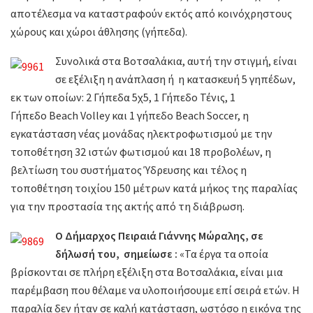
αποτέλεσμα να καταστραφούν εκτός από κοινόχρηστους
χώρους και χώροι άθλησης (γήπεδα).
Συνολικά στα Βοτσαλάκια, αυτή την στιγμή, είναι
σε εξέλιξη η ανάπλαση ή η κατασκευή 5 γηπέδων,
εκ των οποίων: 2 Γήπεδα 5χ5, 1 Γήπεδο Τένις, 1
Γήπεδο Beach Volley και 1 γήπεδο Beach Soccer, η
εγκατάσταση νέας μονάδας ηλεκτροφωτισμού με την
τοποθέτηση 32 ιστών φωτισμού και 18 προβολέων, η
βελτίωση του συστήματος Ύδρευσης και τέλος η
τοποθέτηση τοιχίου 150 μέτρων κατά μήκος της παραλίας
για την προστασία της ακτής από τη διάβρωση.
Ο Δήμαρχος Πειραιά Γιάννης Μώραλης, σε
δήλωσή του,
σημείωσε :
«Τα έργα τα οποία
βρίσκονται σε πλήρη εξέλιξη στα Βοτσαλάκια, είναι μια
παρέμβαση που θέλαμε να υλοποιήσουμε επί σειρά ετών. Η
παραλία δεν ήταν σε καλή κατάσταση, ωστόσο η εικόνα της