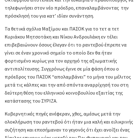
τηλεφωνήσει στον νέο πρόεδρο, επαναλαμβάνοντας την
πρόσκλησή του για κατ’ ιδίαν συνάντηση.
Τα θετικά σχόλια Μαξίμου και ΠΑΣΟΚ για το τετ α τετ
Κυριάκου Μητσοτάκη και Νίκου Ανδρουλάκη εν τέλει
επιβεβαιώνουν όσους έλεγαν ότι το ραντεβού έπρεπε να
γίνει σε έναν χρονικό σημείο το οποίο δεν θα ήταν
φορτισμένο κυρίως για τον αρχηγό της αξιωματικής
αντιπολίτευσης. Συγχρόνως έγινε σε μία φάση όπου ο
πρόεδρος του ΠΑΣΟΚ “απολαμβάνει” το μήνα του μέλιτος
μετά τις κάλπες και την από σπόντα αναρρίχησή του στη
δεύτερη θέση του ελληνικού κοινοβουλίου εξαιτίας της
κατάστασης του ΣΥΡΙΖΑ.
Κυβερνητικές πηγές ανέφεραν, χθες, αμέσως μετά την
ολοκλήρωση του ραντεβού ότι ήταν μια καλή και ειλικρινής
συζήτηση και επεσήμαναν το γεγονός ότι έχει ανοίξει ένας
δίαυλος επικοινωνίας μεταξύ του Πρωθυπουργού και του