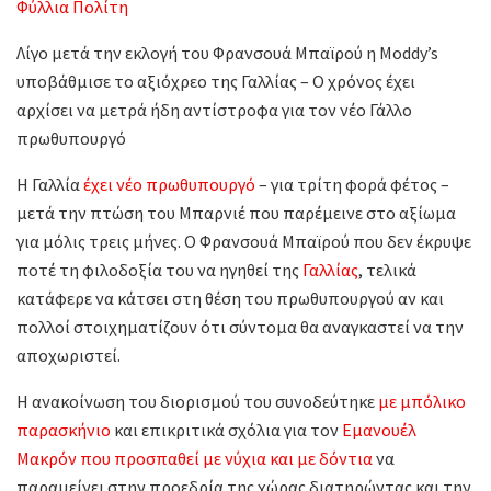
Φύλλια Πολίτη
Λίγο μετά την εκλογή του Φρανσουά Μπαϊρού η Moddy’s
υποβάθμισε το αξιόχρεο της Γαλλίας – Ο χρόνος έχει
αρχίσει να μετρά ήδη αντίστροφα για τον νέο Γάλλο
πρωθυπουργό
Η Γαλλία
έχει νέο πρωθυπουργό
– για τρίτη φορά φέτος –
μετά την πτώση του Μπαρνιέ που παρέμεινε στο αξίωμα
για μόλις τρεις μήνες. Ο Φρανσουά Μπαϊρού που δεν έκρυψε
ποτέ τη φιλοδοξία του να ηγηθεί της
Γαλλίας
, τελικά
κατάφερε να κάτσει στη θέση του πρωθυπουργού αν και
πολλοί στοιχηματίζουν ότι σύντομα θα αναγκαστεί να την
αποχωριστεί.
Η ανακοίνωση του διορισμού του συνοδεύτηκε
με μπόλικο
παρασκήνιο
και επικριτικά σχόλια για τον
Εμανουέλ
Μακρόν που προσπαθεί με νύχια και με δόντια
να
παραμείνει στην προεδρία της χώρας διατηρώντας και την