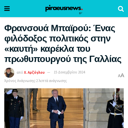
Φρανσουά Μπαϊρού: Ένας
φιλόδοξος πολιτικός στην
«καυτή» καρέκλα του
πρωθυπουργού της Γαλλίας
από
Χ. Αρζόγλου
15 Δεκεμβρίου 2024
A
A
Χρόνος Ανάγνωσης:2 λεπτά ανάγνωσης