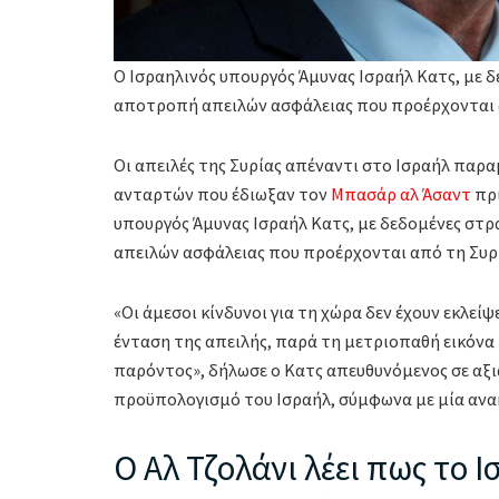
Ο Ισραηλινός υπουργός Άμυνας Ισραήλ Κατς, με δ
αποτροπή απειλών ασφάλειας που προέρχονται 
Οι απειλές της Συρίας απέναντι στο Ισραήλ παρ
ανταρτών που έδιωξαν τον
Μπασάρ αλ Άσαντ
πρι
υπουργός Άμυνας Ισραήλ Κατς, με δεδομένες στρ
απειλών ασφάλειας που προέρχονται από τη Συρ
«Οι άμεσοι κίνδυνοι για τη χώρα δεν έχουν εκλείψ
ένταση της απειλής, παρά τη μετριοπαθή εικόνα
παρόντος», δήλωσε ο Κατς απευθυνόμενος σε αξ
προϋπολογισμό του Ισραήλ, σύμφωνα με μία ανα
Ο Αλ Τζολάνι λέει πως το Ι