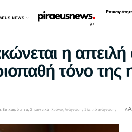
Επικαιρότητ
RAEUS NEWS
κώνεται η απειλή 
ριοπαθή τόνο της 
A
:
Επικαιρότητα
,
Σημαντικά
Χρόνος Ανάγνωσης:1 λεπτό ανάγνωσης
A