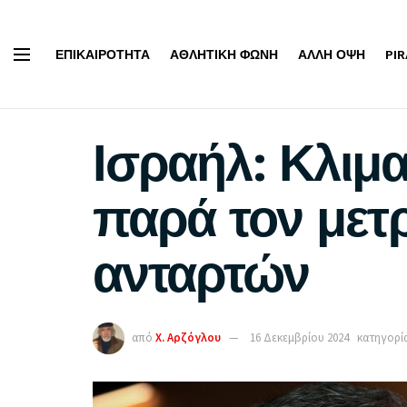
ΕΠΙΚΑΙΡΌΤΗΤΑ
ΑΘΛΗΤΙΚΉ ΦΩΝΉ
ΆΛΛΗ ΌΨΗ
PI
Ισραήλ: Κλιμα
παρά τον μετ
ανταρτών
από
Χ. Αρζόγλου
16 Δεκεμβρίου 2024
κατηγορία