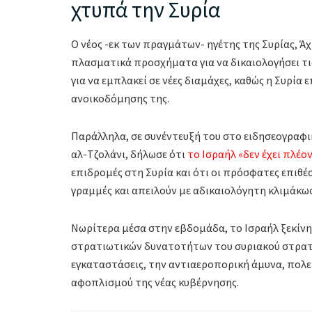
χτυπά την Συρία
Ο νέος -εκ των πραγμάτων- ηγέτης της Συρίας, Ά
πλασματικά προσχήματα για να δικαιολογήσει τις 
για να εμπλακεί σε νέες διαμάχες, καθώς η Συρί
ανοικοδόμησης της.
Παράλληλα, σε συνέντευξή του στο ειδησεογραφι
αλ-Τζολάνι, δήλωσε ότι
το Ισραήλ «δεν έχει πλέο
επιδρομές στη Συρία και ότι οι πρόσφατες επιθέσ
γραμμές και απειλούν με αδικαιολόγητη κλιμάκω
Νωρίτερα μέσα στην εβδομάδα, το Ισραήλ ξεκίνη
στρατιωτικών δυνατοτήτων του συριακού στρατο
εγκαταστάσεις, την αντιαεροπορική άμυνα, πολε
αφοπλισμού της νέας κυβέρνησης.