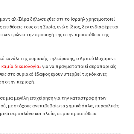
χμαντ αλ-Σάρα δήλωσε χθες ότι το Ισραήλ χρησιμοποιεί
επιθέσεις τους στη Συρία, ενώ ο ίδιος, δεν ενδιαφέρεται
α επικεντρώνει την προσοχή της στην προσπάθεια της
κό κανάλι της συριακής τηλεόρασης, ο Αμπού Μοχάμεντ
ν καμία δικαιολογία»
για να πραγματοποιεί αεροπορικές
εις στο συριακό έδαφος έχουν υπερβεί τις κόκκινες
ση στην περιοχή.
σε μια μεγάλη επιχείρηση για την καταστροφή των
ύ, με στόχους ανεπιβεβαίωτα χημικά όπλα, πυραυλικές
μικά αεροπλάνα και πλοία, σε μια προσπάθεια