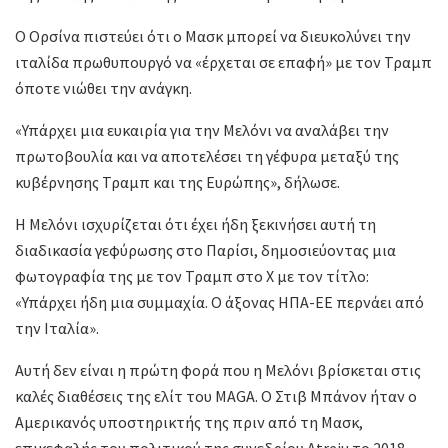
O Ορσίνα πιστεύει ότι ο Μασκ μπορεί να διευκολύνει την
ιταλίδα πρωθυπουργό να «έρχεται σε επαφή» με τον Τραμπ
όποτε νιώθει την ανάγκη.
«Υπάρχει μια ευκαιρία για την Μελόνι να αναλάβει την
πρωτοβουλία και να αποτελέσει τη γέφυρα μεταξύ της
κυβέρνησης Τραμπ και της Ευρώπης», δήλωσε.
Η Μελόνι ισχυρίζεται ότι έχει ήδη ξεκινήσει αυτή τη
διαδικασία γεφύρωσης στο Παρίσι, δημοσιεύοντας μια
φωτογραφία της με τον Τραμπ στο Χ με τον τίτλο:
«Υπάρχει ήδη μια συμμαχία. Ο άξονας ΗΠΑ-ΕΕ περνάει από
την Ιταλία».
Αυτή δεν είναι η πρώτη φορά που η Μελόνι βρίσκεται στις
καλές διαθέσεις της ελίτ του MAGA. Ο Στιβ Μπάνον ήταν ο
Αμερικανός υποστηρικτής της πριν από τη Μασκ,
επικεφαλής του πολιτικού της συνεδρίου Atreju το 2018,