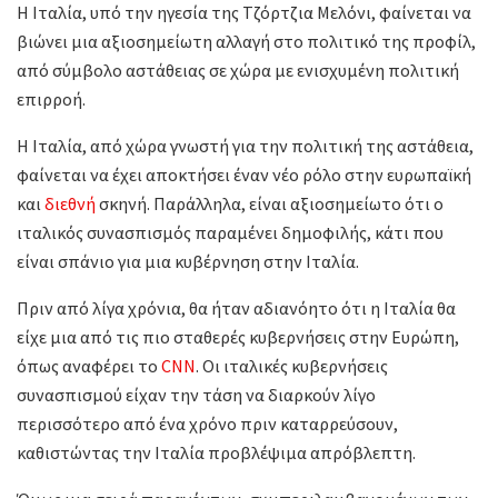
Η Ιταλία, υπό την ηγεσία της Τζόρτζια Μελόνι, φαίνεται να
βιώνει μια αξιοσημείωτη αλλαγή στο πολιτικό της προφίλ,
από σύμβολο αστάθειας σε χώρα με ενισχυμένη πολιτική
επιρροή.
Η Ιταλία, από χώρα γνωστή για την πολιτική της αστάθεια,
φαίνεται να έχει αποκτήσει έναν νέο ρόλο στην ευρωπαϊκή
και
διεθνή
σκηνή. Παράλληλα, είναι αξιοσημείωτο ότι ο
ιταλικός συνασπισμός παραμένει δημοφιλής, κάτι που
είναι σπάνιο για μια κυβέρνηση στην Ιταλία.
Πριν από λίγα χρόνια, θα ήταν αδιανόητο ότι η Ιταλία θα
είχε μια από τις πιο σταθερές κυβερνήσεις στην Ευρώπη,
όπως αναφέρει το
CNN
. Οι ιταλικές κυβερνήσεις
συνασπισμού είχαν την τάση να διαρκούν λίγο
περισσότερο από ένα χρόνο πριν καταρρεύσουν,
καθιστώντας την Ιταλία προβλέψιμα απρόβλεπτη.