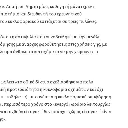
ν κ. Δημήτρη Δημητρίου, καθηγητή μάνατζμεντ
ιστήμιο και διευθυντή του ερευνητικού
του κυκλοφοριακού εστιάζεται σε τρεις πυλώνες.
 «όπου η αστυφιλία που συνοδεύθηκε με την μεγάλη
μησης με άναρχες χωροθετήσεις στις χρήσεις γης, με
έλεσμα άνθρωποι και οχήματα να μην χωρούν στο
ως λέει «το οδικό δίκτυο σχεδιάσθηκε για πολύ
ική προτεραιότητα η κυκλοφορία οχημάτων και όχι
έπε ποδήλατα), με συνέπεια η κυκλοφοριακή συμφόρηση
και περισσότερο χρόνο στο «ενεργό» ωράριο λειτουργίας
ναπτυχθούν είτε γιατί δεν υπάρχει χώρος είτε γιατί είναι
ς».