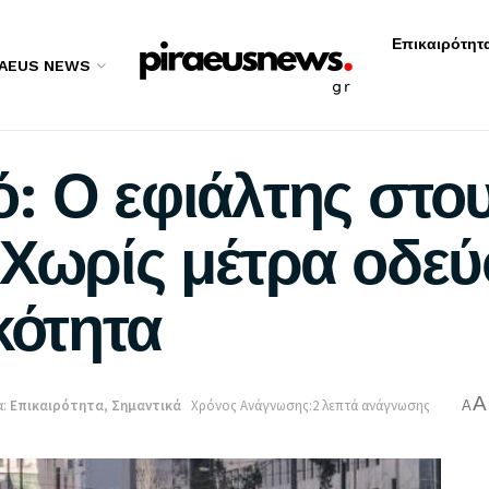
Επικαιρότητ
RAEUS NEWS
: Ο εφιάλτης στο
 Χωρίς μέτρα οδε
κότητα
A
:
Επικαιρότητα
,
Σημαντικά
Χρόνος Ανάγνωσης:2 λεπτά ανάγνωσης
A