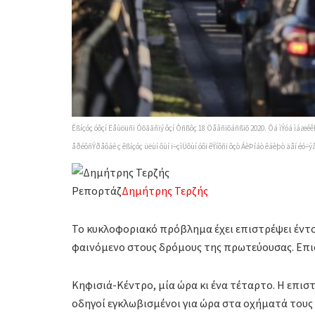
Êßíçóç óôçí Ëåùöüñï Óõããñïý ôçí Ôñßôç 18 Öåâñïõáñßïõ 2020. Ôá ìÝóá ìáæéê
åðéôñÝðåôáé ç êßíçóç üëùí ôùí ï÷çìÜôùí óôï êÝíôñï ôçò ÁèÞíáò êáèþò äåí éó
Ρεπορτάζ
Δημήτρης Τερζής
Το κυκλοφοριακό πρόβλημα έχει επιστρέψει έντο
φαινόμενο στους δρόμους της πρωτεύουσας. Επιστ
Κηφισιά-Κέντρο, μία ώρα κι ένα τέταρτο. Η επισ
οδηγοί εγκλωβισμένοι για ώρα στα οχήματά τους 