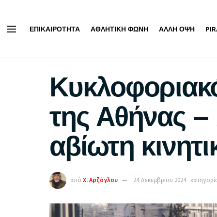
ΕΠΙΚΑΙΡΌΤΗΤΑ
ΑΘΛΗΤΙΚΉ ΦΩΝΉ
ΆΛΛΗ ΌΨΗ
PI
Κυκλοφοριακό
της Αθήνας –
αβίωτη κινητι
από
Χ. Αρζόγλου
24 Δεκεμβρίου 2024
κατηγορία