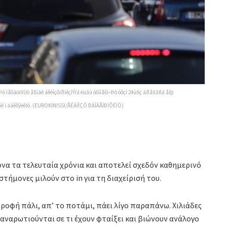
Þò ìåôáöïñÜò åßíáé áêéíçôïðïéçìÝíá ëüãù óõììåôï÷Þò óôçí 24ùñç áðåñãßá åíþ
÷ýåé ï äáêôýëéïò. (EUROKINISSI/ÃÉÁÍÍÇÓ ÐÁÍÁÃÏÐÏÕËÏÓ)
να τα τελευταία χρόνια και αποτελεί σχεδόν καθημερινό
ήμονες μιλούν στο in για τη διαχείρισή του.
τροφή πάλι, απ’ το ποτάμι, πάει λίγο παραπάνω. Χιλιάδες
αναρωτιούνται σε τι έχουν φταίξει και βιώνουν ανάλογο