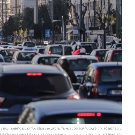
Ôá ìÝóá ìáæéêÞò ìåôáöïñÜò åßíáé áêéíçôïðïéçìÝíá ëüãù óõììåôï÷Þò óôçí 24ùñç áðåñãßá åíþ
óôï êÝíôñï ôçò ÁèÞíáò êáèþò äåí éó÷ýåé ï äáêôýëéïò. (EUROKINISSI/ÃÉÁÍÍÇÓ ÐÁÍÁÃÏÐÏÕËÏÓ)