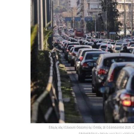
Êßíçóç óôçí Ëåùöüñï Óõããñïý ôçí Ôñßôç 18 Öåâñïõáñßïõ 2020. 
åðéôñÝðåôáé ç êßíçóç üëùí ôùí ï÷çìÜôùí 