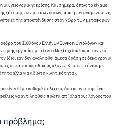
ια υγειονομικής κρίσης. Και σήμερα, όπως το είχαμε
της ζήτησης των μετακινήσεων, που ήταν αναμενόμενη,
συνέπειες της αποεπένδυσης στον χώρο των μεταφορών
πρόεδρο του Συλλόγου Ελλήνων Συγκοινωνιολόγων και
άντησης εργασίας με τίτλο «Μαζί σχεδιάζουμε τον νέο
ον ίδιο, εάν δεν αναληφθεί άμεσα δράση σε δέκα χρόνια
σιες σε κάποιους οδικούς άξονες. Κι όπως τόνισε με
κότητα αλλά για αβίωτη κινητικότητα».
α είναι θέμα καθαρά πολιτικό, όσο κι αν μπορεί να
, οφείλεις να αντιληφθείς πρώτα απ΄όλα τους λόγους που
ό πρόβλημα;