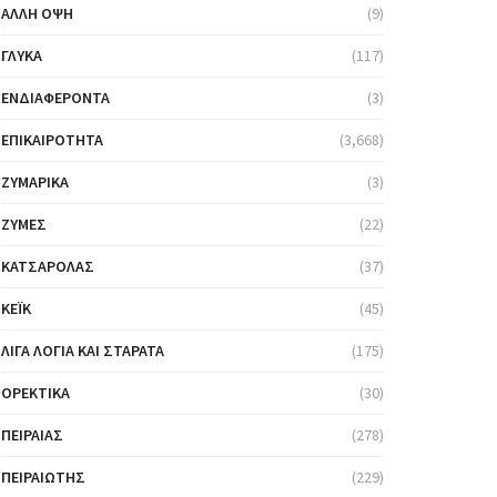
ΆΛΛΗ ΌΨΗ
(9)
ΓΛΥΚΆ
(117)
ΕΝΔΙΑΦΈΡΟΝΤΑ
(3)
ΕΠΙΚΑΙΡΌΤΗΤΑ
(3,668)
ΖΥΜΑΡΙΚΆ
(3)
ΖΎΜΕΣ
(22)
ΚΑΤΣΑΡΌΛΑΣ
(37)
ΚΈΙΚ
(45)
ΛΊΓΑ ΛΌΓΙΑ ΚΑΙ ΣΤΑΡΆΤΑ
(175)
ΟΡΕΚΤΙΚΆ
(30)
ΠΕΙΡΑΙΆΣ
(278)
ΠΕΙΡΑΙΏΤΗΣ
(229)