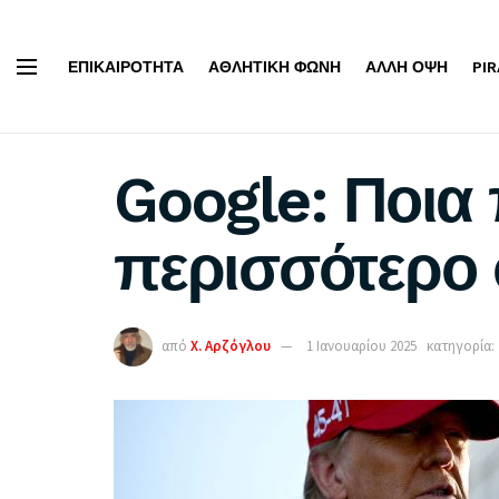
ΕΠΙΚΑΙΡΌΤΗΤΑ
ΑΘΛΗΤΙΚΉ ΦΩΝΉ
ΆΛΛΗ ΌΨΗ
PI
Google: Ποι
περισσότερο 
από
Χ. Αρζόγλου
1 Ιανουαρίου 2025
κατηγορία: