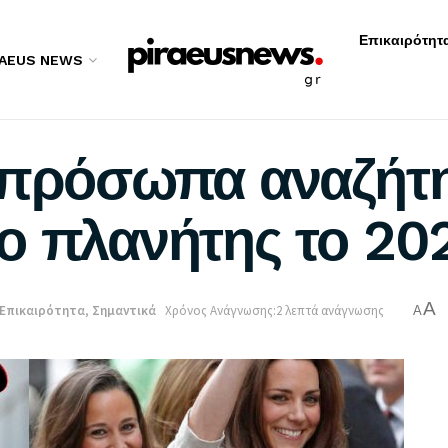
Επικαιρότητ
RAEUS NEWS
α πρόσωπα αναζήτ
ο πλανήτης το 20
A
Επικαιρότητα
,
Σημαντικά
Χρόνος Ανάγνωσης:2 λεπτά ανάγνωσης
A