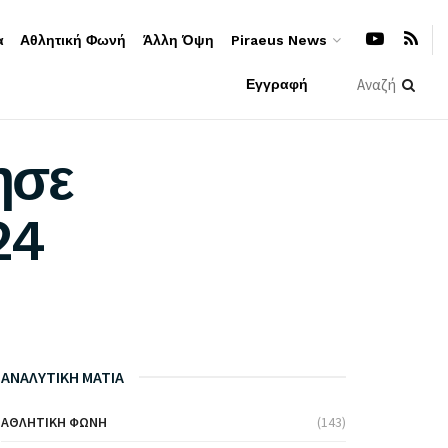
α
Αθλητική Φωνή
Άλλη Όψη
Piraeus News
Εγγραφή
ησε
24
ΑΝΑΛΥΤΙΚΗ ΜΑΤΙΑ
ΑΘΛΗΤΙΚΉ ΦΩΝΉ
(143)