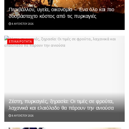
Περιβάλλον, υγεία, οικονομία – Ένα όλο και πιο
δυσβάσταχτο κόστος από τις πυρκαγιές
8 ΑΥΓΟΎΣΤΟΥ 2026
ΕΠΙΚΑΙΡΌΤΗΤΑ
Ζέστη, πυρκαγιές, ξηρασία: Οι τιμές σε φρούτα,
λαχανικά και ελαιόλαδο θα πάρουν την ανιούσα
8 ΑΥΓΟΎΣΤΟΥ 2026