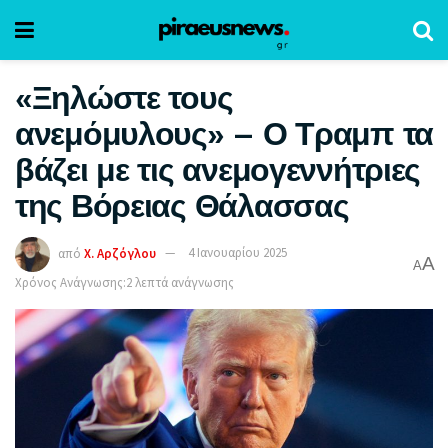
«Ξηλώστε τους
ανεμόμυλους» – Ο Τραμπ τα
βάζει με τις ανεμογεννήτριες
της Βόρειας Θάλασσας
από
Χ. Αρζόγλου
4 Ιανουαρίου 2025
A
A
Χρόνος Ανάγνωσης:2 λεπτά ανάγνωσης