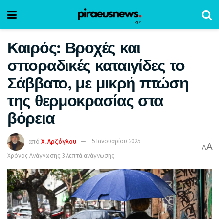
Καιρός: Βροχές και
σποραδικές καταιγίδες το
Σάββατο, με μικρή πτώση
της θερμοκρασίας στα
βόρεια
από
Χ. Αρζόγλου
5 Ιανουαρίου 2025
A
A
Χρόνος Ανάγνωσης:3 λεπτά ανάγνωσης