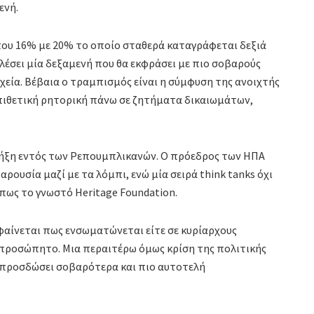
ενή.
που 16% με 20% το οποίο σταθερά καταγράφεται δεξιά
λέσει μία δεξαμενή που θα εκφράσει με πιο σοβαρούς
ιχεία. Βέβαια ο τραμπισμός είναι η σύμφυση της ανοιχτής
 επιθετική ρητορική πάνω σε ζητήματα δικαιωμάτων,
ρήξη εντός των Ρεπουμπλικανών. Ο πρόεδρος των ΗΠΑ
ρουσία μαζί με τα λόμπι, ενώ μία σειρά think tanks όχι
ως το γνωστό Ηeritage Foundation.
αίνεται πως ενσωματώνεται είτε σε κυρίαρχους
κπροσώπητο. Μια περαιτέρω όμως κρίση της πολιτικής
 προσδώσει σοβαρότερα και πιο αυτοτελή