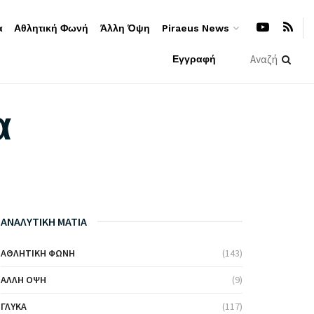
α
Αθλητική Φωνή
Άλλη Όψη
Piraeus News
Εγγραφή
α
ΑΝΑΛΥΤΙΚΗ ΜΑΤΙΑ
ΑΘΛΗΤΙΚΉ ΦΩΝΉ
(143)
ΆΛΛΗ ΌΨΗ
(9)
ΓΛΥΚΆ
(117)