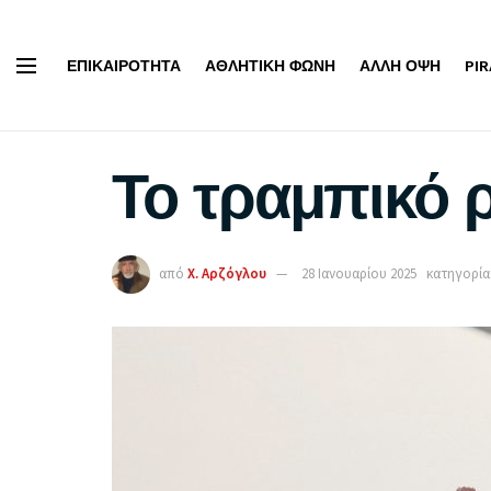
ΕΠΙΚΑΙΡΌΤΗΤΑ
ΑΘΛΗΤΙΚΉ ΦΩΝΉ
ΆΛΛΗ ΌΨΗ
PI
Το τραμπικό 
από
Χ. Αρζόγλου
28 Ιανουαρίου 2025
κατηγορία