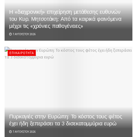
Η «διαχρονική» επιχείρηση μετάθεσης ευθυνών
του Κυρ. Μητσοτάκη: Από τα καιρικά φαινόμενα
μέχρι τις «χρόνιες παθογένειες»
7 ΑΥΓΟΎΣΤΟΥ 2026
ΕΠΙΚΑΙΡΌΤΗΤΑ
Πυρκαγιές στην Ευρώπη: Το κόστος τους φέτος
έχει ήδη ξεπεράσει τα 3 δισεκατομμύρια ευρώ
7 ΑΥΓΟΎΣΤΟΥ 2026