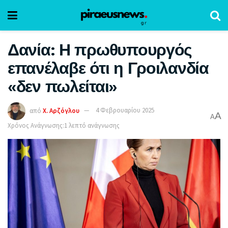
Δανία: Η πρωθυπουργός
επανέλαβε ότι η Γροιλανδία
«δεν πωλείται»
από
Χ. Αρζόγλου
4 Φεβρουαρίου 2025
A
A
Χρόνος Ανάγνωσης:1 λεπτό ανάγνωσης