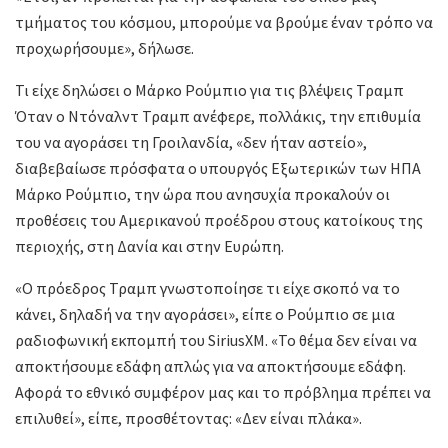
τμήματος του κόσμου, μπορούμε να βρούμε έναν τρόπο να
προχωρήσουμε», δήλωσε.
Τι είχε δηλώσει ο Μάρκο Ρούμπιο για τις βλέψεις Τραμπ
Όταν ο Ντόναλντ Τραμπ ανέφερε, πολλάκις, την επιθυμία
του να αγοράσει τη Γροιλανδία, «δεν ήταν αστείο»,
διαβεβαίωσε πρόσφατα ο υπουργός Εξωτερικών των ΗΠΑ
Μάρκο Ρούμπιο, την ώρα που ανησυχία προκαλούν οι
προθέσεις του Αμερικανού προέδρου στους κατοίκους της
περιοχής, στη Δανία και στην Ευρώπη.
«Ο πρόεδρος Τραμπ γνωστοποίησε τι είχε σκοπό να το
κάνει, δηλαδή να την αγοράσει», είπε ο Ρούμπιο σε μια
ραδιοφωνική εκπομπή του SiriusXM. «Το θέμα δεν είναι να
αποκτήσουμε εδάφη απλώς για να αποκτήσουμε εδάφη.
Αφορά το εθνικό συμφέρον μας και το πρόβλημα πρέπει να
επιλυθεί», είπε, προσθέτοντας: «Δεν είναι πλάκα».