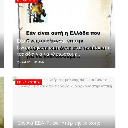
ΠΕΙΡΑΙΏΤΗΣ
Εάν είναι αυτή η Ελλάδα που
Ονειρευτήκατε να την χαίρεστε και άντε στα
τσακίδια για να γλυτώσουμε ..
7 ΑΥΓΟΎΣΤΟΥ 2026
ΕΠΙΚΑΙΡΌΤΗΤΑ
Έρευνα ΕΕΑ-Pulse: Υπέρ της μείωσης