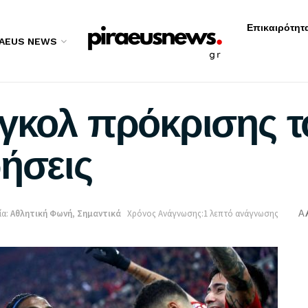
Επικαιρότητ
RAEUS NEWS
γκολ πρόκρισης τ
ρήσεις
α:
Αθλητική Φωνή
,
Σημαντικά
Χρόνος Ανάγνωσης:1 λεπτό ανάγνωσης
A