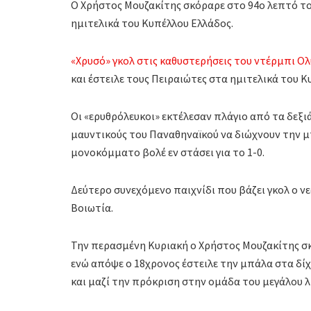
Ο Χρήστος Μουζακίτης σκόραρε στο 94ο λεπτό τ
ημιτελικά του Κυπέλλου Ελλάδος.
«Χρυσό» γκολ στις καθυστερήσεις του ντέρμπι 
και έστειλε τους Πειραιώτες στα ημιτελικά του Κ
Οι «ερυθρόλευκοι» εκτέλεσαν πλάγιο από τα δεξι
μαυντικούς του Παναθηναϊκού να διώχνουν την μ
μονοκόμματο βολέ εν στάσει για το 1-0.
Δεύτερο συνεχόμενο παιχνίδι που βάζει γκολ ο ν
Βοιωτία.
Την περασμένη Κυριακή ο Χρήστος Μουζακίτης σκό
ενώ απόψε ο 18χρονος έστειλε την μπάλα στα δίχ
και μαζί την πρόκριση στην ομάδα του μεγάλου λ