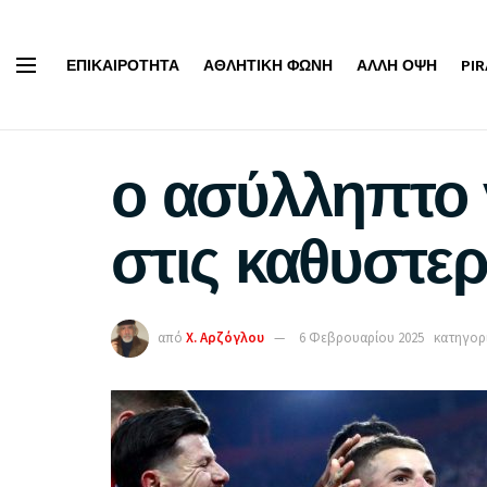
ΕΠΙΚΑΙΡΌΤΗΤΑ
ΑΘΛΗΤΙΚΉ ΦΩΝΉ
ΆΛΛΗ ΌΨΗ
PI
ο ασύλληπτο 
στις καθυστε
από
Χ. Αρζόγλου
6 Φεβρουαρίου 2025
κατηγορί