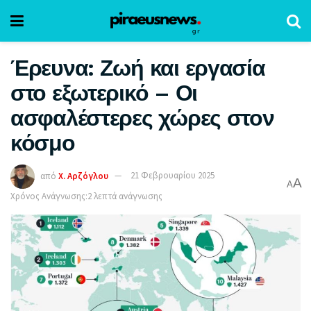
Έρευνα: Ζωή και εργασία
στο εξωτερικό – Οι
ασφαλέστερες χώρες στον
κόσμο
από
Χ. Αρζόγλου
21 Φεβρουαρίου 2025
A
A
Χρόνος Ανάγνωσης:2 λεπτά ανάγνωσης