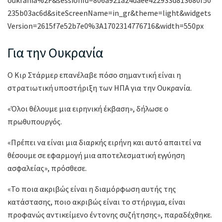
oukrania%2F&sessionId=806a921a24daee422933d813680f50
235b03ac6d&siteScreenName=in_gr&theme=light&widgets
Version=2615f7e52b7e0%3A1702314776716&width=550px
Για την Ουκρανία
Ο Κιρ Στάρμερ επανέλαβε πόσο σημαντική είναι η
στρατιωτική υποστήριξη των ΗΠΑ για την Ουκρανία.
«Όλοι θέλουμε μια ειρηνική έκβαση», δήλωσε ο
πρωθυπουργός.
«Πρέπει να είναι μια διαρκής ειρήνη και αυτό απαιτεί να
θέσουμε σε εφαρμογή μια αποτελεσματική εγγύηση
ασφαλείας», πρόσθεσε.
«Το ποια ακριβώς είναι η διαμόρφωση αυτής της
κατάστασης, ποιο ακριβώς είναι το στήριγμα, είναι
προφανώς αντικείμενο έντονης συζήτησης», παραδέχθηκε.