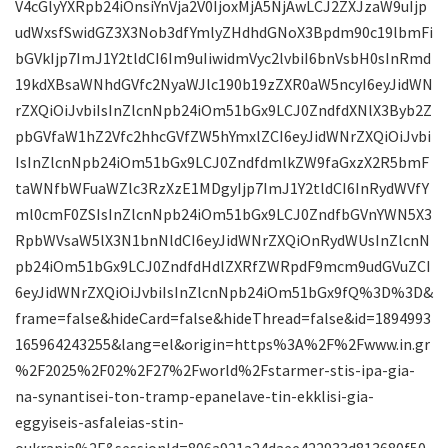
V4cGlyYXRpb24iOnsiYnVja2V0IjoxMjA5NjAwLCJ2ZXJzaW9uIjp
udWxsfSwidGZ3X3Nob3dfYmlyZHdhdGNoX3Bpdm90c19lbmFi
bGVkIjp7ImJ1Y2tldCI6Im9uIiwidmVyc2lvbiI6bnVsbH0sInRmd
19kdXBsaWNhdGVfc2NyaWJlc190b19zZXR0aW5ncyI6eyJidWN
rZXQiOiJvbiIsInZlcnNpb24iOm51bGx9LCJ0ZndfdXNlX3Byb2Z
pbGVfaW1hZ2Vfc2hhcGVfZW5hYmxlZCI6eyJidWNrZXQiOiJvbi
IsInZlcnNpb24iOm51bGx9LCJ0ZndfdmlkZW9faGxzX2R5bmF
taWNfbWFuaWZlc3RzXzE1MDgyIjp7ImJ1Y2tldCI6InRydWVfY
ml0cmF0ZSIsInZlcnNpb24iOm51bGx9LCJ0ZndfbGVnYWN5X3
RpbWVsaW5lX3N1bnNldCI6eyJidWNrZXQiOnRydWUsInZlcnN
pb24iOm51bGx9LCJ0ZndfdHdlZXRfZWRpdF9mcm9udGVuZCI
6eyJidWNrZXQiOiJvbiIsInZlcnNpb24iOm51bGx9fQ%3D%3D&
frame=false&hideCard=false&hideThread=false&id=1894993
165964243255&lang=el&origin=https%3A%2F%2Fwww.in.gr
%2F2025%2F02%2F27%2Fworld%2Fstarmer-stis-ipa-gia-
na-synantisei-ton-tramp-epanelave-tin-ekklisi-gia-
eggyiseis-asfaleias-stin-