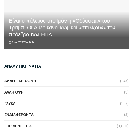
Είναι ο πόλεμος στο Ιράν η «Οδύσσεια» του
Τραμπ; Οι Αμερικανοί κωμικοί «στολίζουν» τον
πρόεδρο των ΗΠΑ
6 ΑΥΓΟΎΣΤΟΥ 2026
ΑΝΑΛΥΤΙΚΗ ΜΑΤΙΑ
ΑΘΛΗΤΙΚΉ ΦΩΝΉ
(143)
ΆΛΛΗ ΌΨΗ
(9)
ΓΛΥΚΆ
(117)
ΕΝΔΙΑΦΈΡΟΝΤΑ
(3)
ΕΠΙΚΑΙΡΌΤΗΤΑ
(3,668)