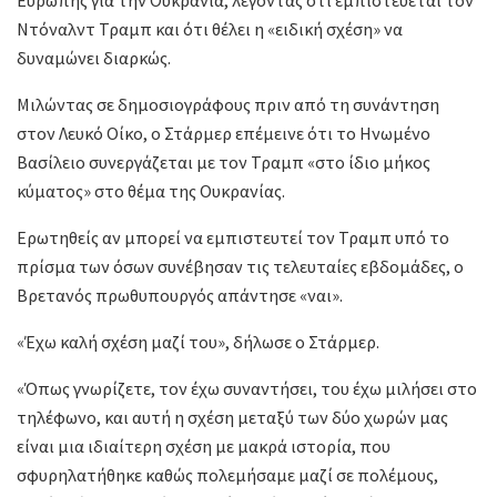
Ευρώπης για την Ουκρανία, λέγοντας ότι εμπιστεύεται τον
Ντόναλντ Τραμπ και ότι θέλει η «ειδική σχέση» να
δυναμώνει διαρκώς.
Μιλώντας σε δημοσιογράφους πριν από τη συνάντηση
στον Λευκό Οίκο, ο Στάρμερ επέμεινε ότι το Ηνωμένο
Βασίλειο συνεργάζεται με τον Τραμπ «στο ίδιο μήκος
κύματος» στο θέμα της Ουκρανίας.
Ερωτηθείς αν μπορεί να εμπιστευτεί τον Τραμπ υπό το
πρίσμα των όσων συνέβησαν τις τελευταίες εβδομάδες, ο
Βρετανός πρωθυπουργός απάντησε «ναι».
«Έχω καλή σχέση μαζί του», δήλωσε ο Στάρμερ.
«Όπως γνωρίζετε, τον έχω συναντήσει, του έχω μιλήσει στο
τηλέφωνο, και αυτή η σχέση μεταξύ των δύο χωρών μας
είναι μια ιδιαίτερη σχέση με μακρά ιστορία, που
σφυρηλατήθηκε καθώς πολεμήσαμε μαζί σε πολέμους,