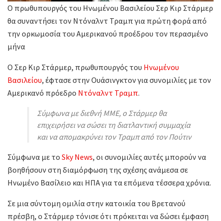
Ο πρωθυπουργός του Ηνωμένου Βασιλείου Σερ Κιρ Στάρμερ
θα συναντήσει τον Ντόναλντ Τραμπ για πρώτη φορά από
την ορκωμοσία του Αμερικανού προέδρου τον περασμένο
μήνα
O Σερ Κιρ Στάρμερ, πρωθυπουργός του
Ηνωμένου
Βασιλείου
, έφτασε στην Ουάσινγκτον για συνομιλίες με τον
Αμερικανό πρόεδρο
Ντόναλντ Τραμπ
.
Σύμφωνα με διεθνή ΜΜΕ, ο Στάρμερ θα
επιχειρήσει να σώσει τη διατλαντική συμμαχία
και να απομακρύνει τον Τραμπ από τον Πούτιν
Σύμφωνα με το
Sky News
, οι συνομιλίες αυτές μπορούν να
βοηθήσουν στη διαμόρφωση της σχέσης ανάμεσα σε
Ηνωμένο Βασίλειο και ΗΠΑ για τα επόμενα τέσσερα χρόνια.
Σε μια σύντομη ομιλία στην κατοικία του Βρετανού
πρέσβη, ο Στάρμερ τόνισε ότι πρόκειται να δώσει έμφαση