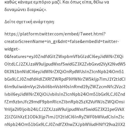
καθώς κάναμε εμπόριο μαζί. Και όπως είπα, θέλω να
δυναμώνει διαρκώς».
Δείτε σχετική ανάρτηση:
https://platform.twitter.com/embed/Tweet.html?
creatorScreenName=in_gr&dnt=false&embedId=twitter-
widget-
0&features=eyJ0ZndfdGltZWxpbmVfbGlzdCI6eyJidWNrZXQi
OltdLCJ2ZXJzaW9uIjpudWxsfSwidGZ3X2ZvbGxvd2VyX2NvdW5
0X3N1bnNldCI6eyJidWNrZXQiOnRydWUsInZlcnNpb24iOm51
bGx9LCJ0ZndfdHdlZXRfZWRpdF9iYWNrZW5kIjp7ImJ1Y2tldCI
6Im9uIiwidmVyc2lvbiI6bnVsbH0sInRmd19yZWZzcmNfc2Vzc2
lvbiI6eyJidWNrZXQiOiJvbiIsInZlcnNpb24iOm51bGx9LCJ0Znd
fZm9zbnJfc29mdF9pbnRlcnZlbnRpb25zX2VuYWJsZWQiOnsi
YnVja2V0Ijoib24iLCJ2ZXJzaW9uIjpudWxsfSwidGZ3X21peGVkX
21lZGlhXzE1ODk3Ijp7ImJ1Y2tldCI6InRyZWF0bWVudCIsInZlc
nNpb24iOm51bGx9LCJ0ZndfZXhwZXJpbWVudHNfY29va2llX2