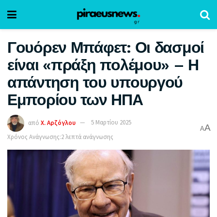
Γουόρεν Μπάφετ: Οι δασμοί
είναι «πράξη πολέμου» – Η
απάντηση του υπουργού
Εμπορίου των ΗΠΑ
από
Χ. Αρζόγλου
5 Μαρτίου 2025
A
A
Χρόνος Ανάγνωσης:2 λεπτά ανάγνωσης