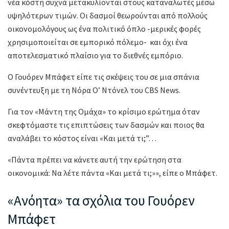
νέα κόστη συχνά μετακυλίονται στους καταναλωτές μέσω
υψηλότερων τιμών. Οι δασμοί θεωρούνται από πολλούς
οικονομολόγους ως ένα πολιτικό όπλο -μερικές φορές
χρησιμοποιείται σε εμπορικό πόλεμο- και όχι ένα
αποτελεσματικό πλαίσιο για το διεθνές εμπόριο.
Ο Γουόρεν Μπάφετ είπε τις σκέψεις του σε μια σπάνια
συνέντευξη με τη Νόρα Ο’ Ντόνελ του CBS News.
Για τον «Μάντη της Ομάχα» το κρίσιμο ερώτημα όταν
σκεφτόμαστε τις επιπτώσεις των δασμών και ποιος θα
αναλάβει το κόστος είναι «Και μετά τι;”…
«Πάντα πρέπει να κάνετε αυτή την ερώτηση στα
οικονομικά: Να λέτε πάντα «Και μετά τι;»», είπε ο Μπάφετ.
«Ανόητα» τα σχόλια του Γουόρεν
Μπάφετ