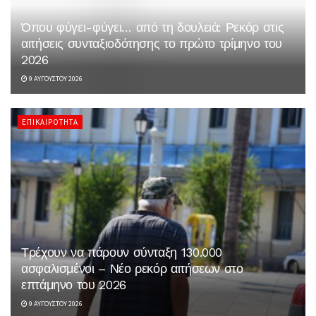
Όπου φύγει-φύγει… από τη δουλειά: Ρεκόρ στις
αιτήσεις συνταξιοδότησης το πρώτο τρίμηνο του
2026
9 ΑΥΓΟΎΣΤΟΥ 2026
ΕΠΙΚΑΙΡΌΤΗΤΑ
Τρέχουν να πάρουν σύνταξη 130.000
ασφαλισμένοι – Νέο ρεκόρ αιτήσεων στο
επτάμηνο του 2026
9 ΑΥΓΟΎΣΤΟΥ 2026