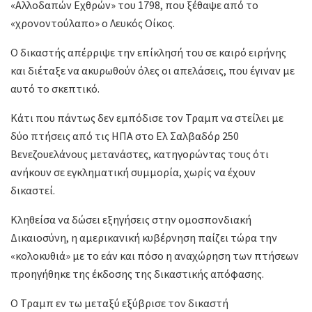
«Αλλοδαπών Εχθρών» του 1798, που ξέθαψε από το
«χρονοντούλαπο» ο Λευκός Οίκος.
Ο δικαστής απέρριψε την επίκλησή του σε καιρό ειρήνης
και διέταξε να ακυρωθούν όλες οι απελάσεις, που έγιναν με
αυτό το σκεπτικό.
Κάτι που πάντως δεν εμπόδισε τον Τραμπ να στείλει με
δύο πτήσεις από τις ΗΠΑ στο Ελ Σαλβαδόρ 250
Βενεζουελάνους μετανάστες, κατηγορώντας τους ότι
ανήκουν σε εγκληματική συμμορία, χωρίς να έχουν
δικαστεί.
Κληθείσα να δώσει εξηγήσεις στην ομοσπονδιακή
Δικαιοσύνη, η αμερικανική κυβέρνηση παίζει τώρα την
«κολοκυθιά» με το εάν και πόσο η αναχώρηση των πτήσεων
προηγήθηκε της έκδοσης της δικαστικής απόφασης.
Ο Τραμπ εν τω μεταξύ εξύβρισε τον δικαστή