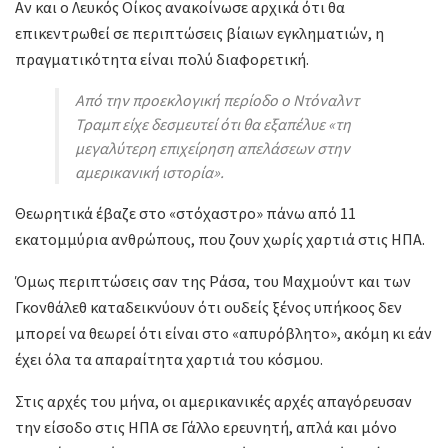
Αν και ο Λευκός Οίκος ανακοίνωσε αρχικά ότι θα
επικεντρωθεί σε περιπτώσεις βίαιων εγκληματιών, η
πραγματικότητα είναι πολύ διαφορετική.
Από την προεκλογική περίοδο ο Ντόναλντ
Τραμπ είχε δεσμευτεί ότι θα εξαπέλυε «τη
μεγαλύτερη επιχείρηση απελάσεων στην
αμερικανική ιστορία».
Θεωρητικά έβαζε στο «στόχαστρο» πάνω από 11
εκατομμύρια ανθρώπους, που ζουν χωρίς χαρτιά στις ΗΠΑ.
Όμως περιπτώσεις σαν της Ράσα, του Μαχμούντ και των
Γκονθάλεθ καταδεικνύουν ότι ουδείς ξένος υπήκοος δεν
μπορεί να θεωρεί ότι είναι στο «απυρόβλητο», ακόμη κι εάν
έχει όλα τα απαραίτητα χαρτιά του κόσμου.
Στις αρχές του μήνα, οι αμερικανικές αρχές απαγόρευσαν
την είσοδο στις ΗΠΑ σε Γάλλο ερευνητή, απλά και μόνο