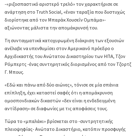
-«ριζοσπαστικό αριστερό τρελό» τον χαρακτήρισε σε
ανάρτηση στο Truth Social, «έναν ταραξία που δυστυχώς
διορίστηκε από τον Μπαράκ Χουσεΐν Ομπάμα»-
αξιώνοντας μάλιστα την απομάκρυνσή του.
Τη συνταγματικά κατοχυρωμένη διάκριση των εξουσιών
ανέλαβε να υπενθυμίσει στον Αμερικανό πρόεδρο ο
Αρχιδικαστής του Ανώτατου Δικαστηρίου των ΗΠΑ, Τζον
Ρόμπερτς -ένας συντηρητικός διορισμένος από τον Τζορτζ
Γ. Μπους.
«Εδώ και πάνω από δύο αιώνες», τόνισε σε μία σπάνια
επίπληξη, έχει καταστεί σαφές ότι η απομάκρυνση
ομοσπονδιακών δικαστών «δεν είναι η ενδεδειγμένη
αντίδραση» σε διαφωνίες με τις αποφάσεις τους.
Τώρα το «μπαλάκι» βρίσκεται στο -συντρητητικής
πλειοψηφίας- Ανώτατο Δικαστήριο, κατόπιν προσφυγής