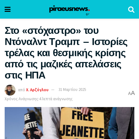
Στο «στόχαστρο» του
Ντόναλντ Τραμπ – Ιστορίες
τρέλας και θεσμικής κρίσης
από τις μαζικές απελάσεις
στις ΗΠΑ
από
Χ. Αρζόγλου
31 Μαρτίου 2025
A
A
Χρόνος Ανάγνωσης:4 λεπτά ανάγνωσης