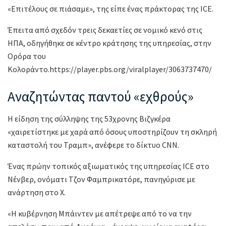
«Επιτέλους σε πιάσαμε», της είπε ένας πράκτορας της ICE.
Έπειτα από σχεδόν τρεις δεκαετίες σε νομικό κενό στις
ΗΠΑ, οδηγήθηκε σε κέντρο κράτησης της υπηρεσίας, στην
Ορόρα του
Κολοράντο.https://player.pbs.org/viralplayer/3063737470/
Αναζητώντας παντού «εχθρούς»
Η είδηση ​​της σύλληψης της 53χρονης Βιζγκέρα
«χαιρετίστηκε με χαρά από όσους υποστηρίζουν τη σκληρή
καταστολή του Τραμπ», ανέφερε το δίκτυο CNN.
Ένας πρώην τοπικός αξιωματικός της υπηρεσίας ICE στο
Νένβερ, ονόματι Τζον Φαμπρικατόρε, πανηγύρισε με
ανάρτηση στο Χ.
«Η κυβέρνηση Μπάιντεν με απέτρεψε από το να την