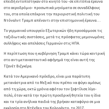
επειδή εντοπίστηκαν στο κινητό του -σε επιτόπια έρευνα
στο αεροδρόμιο- προσωπικά μηνύματα σε συναδέλφους
του, στα οποία επέκρινε την περιοριστική πολιτική του
Ντόναλντ Τραμπ απέναντι στην επιστημονική έρευνα…
Το γερμανικό υπουργείο Εξωτερικών ήδη προσάρμοσε τις
ταξιδιωτικές συστάσεις, μετά τις πρόσφατες μεμονωμένες
συλλήψεις και απελάσεις Γερμανών στις ΗΠΑ.
H περίπτωση που η κυβέρνηση Τραμπ κάνει τώρα κεντρική
στο αντιμεταναστευτικό αφήγημά της είναι αυτή της
Τζανέτ Βιζγκέρα.
Κατά τον Αμερικανό πρόεδρο, είναι μια παράτυπη
μετανάστρια από το Μεξικό που πρέπει να φύγει αμέσως
από τη χώρα, οκτώ χρόνια αφότου τον ξεφτίλισε λίγο-
πολύ, όταν κατά την πρώτη προεδρική θητεία του η ίδια
και τα τρία ανήλικα παιδιά της βρήκαν καταφύγιο σε μια
εκκλησία στο Ντένβερ του Κολοράντο, το 2017,