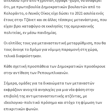
απελάσω πριν από 4 χρόνια», έγραψε -χωρίς να αναφέρει
ότι, με πρωτοβουλία Δημοκρατικών βουλευτών από το
Κολοράντο, ο Λευκός Οίκος είχε δώσει το 2021 ασυλία ενός
έτους στην Τζάνετ και σε άλλες τέσσερις μετανάστριες, που
είχαν βρει καταφύγιο σε εκκλησίες της αμερικανικής
πολιτείας, εν μέσω πανδημίας.
Οι ελπίδες τους για μεταναστευτική μεταρρύθμιση, που θα
τους άνοιγε το δρόμο για νόμιμη παραμονή στη χώρα,
τελικά διαψεύστηκαν.
Κάθε σχετική προσπάθεια των Δημοκρατικών προσέκρουε
στην αντίθεση των Ρεπουμπλικανών.
Σήμερα, ομάδες για τα δικαιώματα των μεταναστών
εκφράζουν ανοιχτά ανησυχίες για μια νέα φάση στην
επιβολή της αντιμεταναστευτικής ατζέντας, με
ιδεολογικο-πολιτικό πρόσημο και στόχο τη φίμωση των
επικριτικών φωνών.