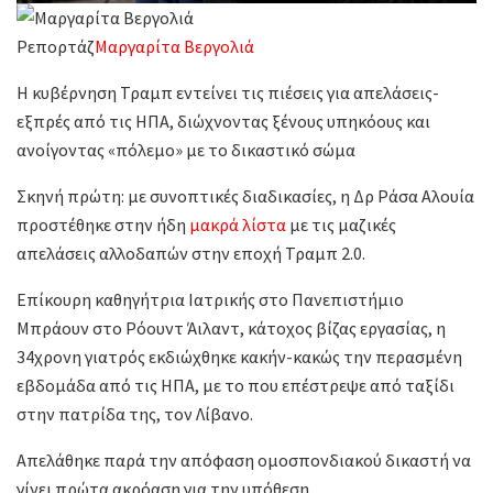
Ρεπορτάζ
Μαργαρίτα Βεργολιά
Η κυβέρνηση Τραμπ εντείνει τις πιέσεις για απελάσεις-
εξπρές από τις ΗΠΑ, διώχνοντας ξένους υπηκόους και
ανοίγοντας «πόλεμο» με το δικαστικό σώμα
Σκηνή πρώτη: με συνοπτικές διαδικασίες, η Δρ Ράσα Αλουία
προστέθηκε στην ήδη
μακρά λίστα
με τις μαζικές
απελάσεις αλλοδαπών στην εποχή Τραμπ 2.0.
Επίκουρη καθηγήτρια Ιατρικής στο Πανεπιστήμιο
Μπράουν στο Ρόουντ Άιλαντ, κάτοχος βίζας εργασίας, η
34χρονη γιατρός εκδιώχθηκε κακήν-κακώς την περασμένη
εβδομάδα από τις ΗΠΑ, με το που επέστρεψε από ταξίδι
στην πατρίδα της, τον Λίβανο.
Απελάθηκε παρά την απόφαση ομοσπονδιακού δικαστή να
γίνει πρώτα ακρόαση για την υπόθεση.