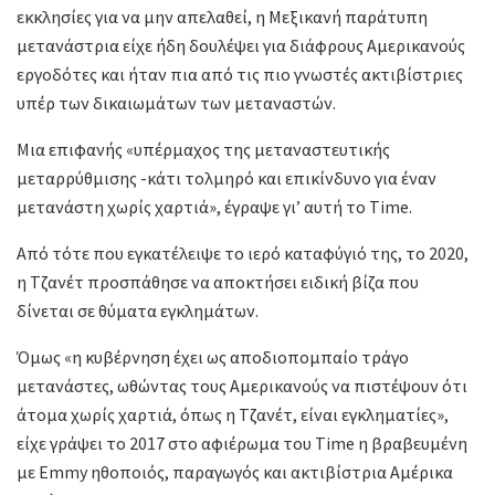
εκκλησίες για να μην απελαθεί, η Μεξικανή παράτυπη
μετανάστρια είχε ήδη δουλέψει για διάφρους Αμερικανούς
εργοδότες και ήταν πια από τις πιο γνωστές ακτιβίστριες
υπέρ των δικαιωμάτων των μεταναστών.
Μια επιφανής «υπέρμαχος της μεταναστευτικής
μεταρρύθμισης -κάτι τολμηρό και επικίνδυνο για έναν
μετανάστη χωρίς χαρτιά», έγραψε γι’ αυτή το Time.
Από τότε που εγκατέλειψε το ιερό καταφύγιό της, το 2020,
η Τζανέτ προσπάθησε να αποκτήσει ειδική βίζα που
δίνεται σε θύματα εγκλημάτων.
Όμως «η κυβέρνηση έχει ως αποδιοπομπαίο τράγο
μετανάστες, ωθώντας τους Αμερικανούς να πιστέψουν ότι
άτομα χωρίς χαρτιά, όπως η Τζανέτ, είναι εγκληματίες»,
είχε γράψει το 2017 στο αφιέρωμα του Time η βραβευμένη
με Emmy ηθοποιός, παραγωγός και ακτιβίστρια Αμέρικα