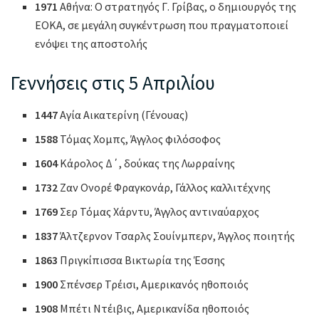
1971
Αθήνα: Ο στρατηγός Γ. Γρίβας, ο δημιουργός της
ΕΟΚΑ, σε μεγάλη συγκέντρωση που πραγματοποιεί
ενόψει της αποστολής
Γεννήσεις στις 5 Απριλίου
1447
Αγία Αικατερίνη (Γένουας)
1588
Τόμας Χομπς, Άγγλος φιλόσοφος
1604
Κάρολος Δ΄, δούκας της Λωρραίνης
1732
Ζαν Ονορέ Φραγκονάρ, Γάλλος καλλιτέχνης
1769
Σερ Τόμας Χάρντυ, Άγγλος αντιναύαρχος
1837
Άλτζερνον Τσαρλς Σουίνμπερν, Άγγλος ποιητής
1863
Πριγκίπισσα Βικτωρία της Έσσης
1900
Σπένσερ Τρέισι, Αμερικανός ηθοποιός
1908
Μπέτι Ντέιβις, Αμερικανίδα ηθοποιός