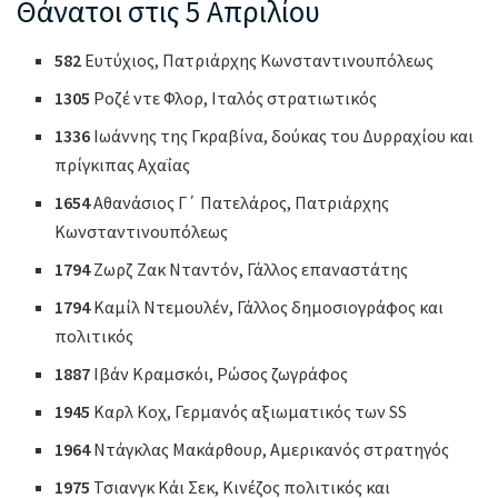
Θάνατοι στις 5 Απριλίου
582
Ευτύχιος, Πατριάρχης Κωνσταντινουπόλεως
1305
Ροζέ ντε Φλορ, Ιταλός στρατιωτικός
1336
Ιωάννης της Γκραβίνα, δούκας του Δυρραχίου και
πρίγκιπας Αχαΐας
1654
Αθανάσιος Γ΄ Πατελάρος, Πατριάρχης
Κωνσταντινουπόλεως
1794
Ζωρζ Ζακ Νταντόν, Γάλλος επαναστάτης
1794
Καμίλ Ντεμουλέν, Γάλλος δημοσιογράφος και
πολιτικός
1887
Ιβάν Κραμσκόι, Ρώσος ζωγράφος
1945
Καρλ Κοχ, Γερμανός αξιωματικός των SS
1964
Ντάγκλας Μακάρθουρ, Αμερικανός στρατηγός
1975
Τσιανγκ Κάι Σεκ, Κινέζος πολιτικός και