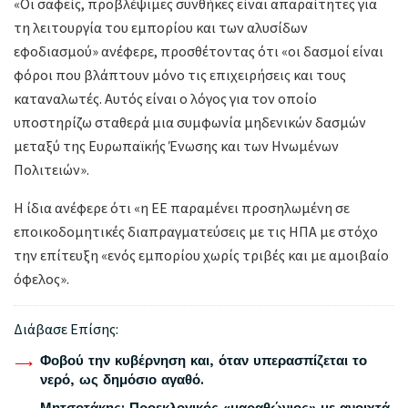
«Οι σαφείς, προβλέψιμες συνθήκες είναι απαραίτητες για
τη λειτουργία του εμπορίου και των αλυσίδων
εφοδιασμού» ανέφερε, προσθέτοντας ότι «οι δασμοί είναι
φόροι που βλάπτουν μόνο τις επιχειρήσεις και τους
καταναλωτές. Αυτός είναι ο λόγος για τον οποίο
υποστηρίζω σταθερά μια συμφωνία μηδενικών δασμών
μεταξύ της Ευρωπαϊκής Ένωσης και των Ηνωμένων
Πολιτειών».
Η ίδια ανέφερε ότι «η ΕΕ παραμένει προσηλωμένη σε
εποικοδομητικές διαπραγματεύσεις με τις ΗΠΑ με στόχο
την επίτευξη «ενός εμπορίου χωρίς τριβές και με αμοιβαίο
όφελος».
Διάβασε Επίσης:
Φοβού την κυβέρνηση και, όταν υπερασπίζεται το
νερό, ως δημόσιο αγαθό.
Μητσοτάκης: Προεκλογικός «μαραθώνιος» με ανοιχτά