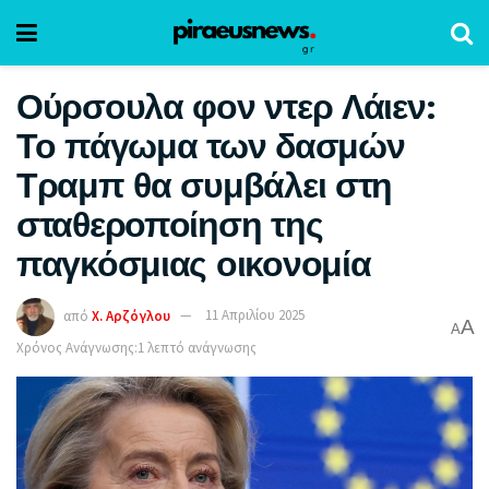
Ούρσουλα φον ντερ Λάιεν:
Το πάγωμα των δασμών
Τραμπ θα συμβάλει στη
σταθεροποίηση της
παγκόσμιας οικονομία
από
Χ. Αρζόγλου
11 Απριλίου 2025
A
A
Χρόνος Ανάγνωσης:1 λεπτό ανάγνωσης