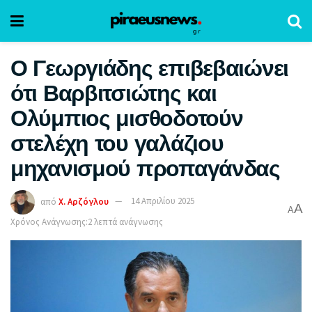
Ο Γεωργιάδης επιβεβαιώνει
ότι Βαρβιτσιώτης και
Ολύμπιος μισθοδοτούν
στελέχη του γαλάζιου
μηχανισμού προπαγάνδας
από
Χ. Αρζόγλου
14 Απριλίου 2025
A
A
Χρόνος Ανάγνωσης:2 λεπτά ανάγνωσης