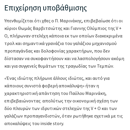
Επιχείρηση υποβάθμισης
Υπενθυμίζεται ότι χθες ο Π. Μαρινάκης, επιβεβαίωσε ότι οι
κύριοι Θωμάς Βαρβιτσιώτης και Γιαννης Ολύμπιος της V +
O, πλήρωναν στελέχη κάποια εκ των οποίων διακεκριμένα
τρολ και σημαντικά γρανάζια του γαλάζιου μηχανισμού
προπαγάνδας και δολοφονίας χαρακτήρων, που δεν
δίστασαν να συκοφαντήσουν και να λασπολογήσουν ακόμη
και για συγγενείς θυμάτων της τραγωδίας των Τεμπών.
«Ένας ιδιώτης πλήρωνε άλλους ιδιώτες, και αυτό για
κάποιους συνιστά φοβερή αποκάλυψη» ήταν η
χαρακτηριστική απάντηση του Παύλου Μαρινάκη,
επιβεβαιώνοντας απολύτως την οικονομική σχέση των
δύο πλευρών των ιδρυτικών στελεχών της V + O και των
γαλάζιων προπαγανδιστών, όταν ρωτήθηκε σχετικά με τις
αποκαλύψεις του inside story.