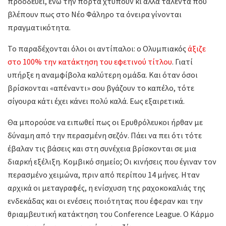
προοδεύει, ενώ την πόρτα χτυπούν κι άλλα ταλέντα που
βλέπουν πως στο Νέο Φάληρο τα όνειρα γίνονται
πραγματικότητα.
Το παραδέχονται όλοι οι αντίπαλοι: ο Ολυμπιακός
άξιζε
στο 100% την κατάκτηση του εφετινού τίτλου
. Γιατί
υπήρξε η αναμφίβολα καλύτερη ομάδα. Και όταν όσοι
βρίσκονται «απέναντι» σου βγάζουν το καπέλο, τότε
σίγουρα κάτι έχει κάνει πολύ καλά. Εως εξαιρετικά.
Θα μπορούσε να ειπωθεί πως οι Ερυθρόλευκοι ήρθαν με
δύναμη από την περασμένη σεζόν. Πάει να πει ότι τότε
έβαλαν τις βάσεις και στη συνέχεια βρίσκονται σε μια
διαρκή εξέλιξη. Κομβικό σημείο; Οι κινήσεις που έγιναν τον
περασμένο χειμώνα, πριν από περίπου 14 μήνες. Ηταν
αρχικά οι μεταγραφές, η ενίσχυση της ραχοκοκαλιάς της
ενδεκάδας και οι ενέσεις ποιότητας που έφεραν και την
θριαμβευτική κατάκτηση του Conference League. Ο Κάρμο