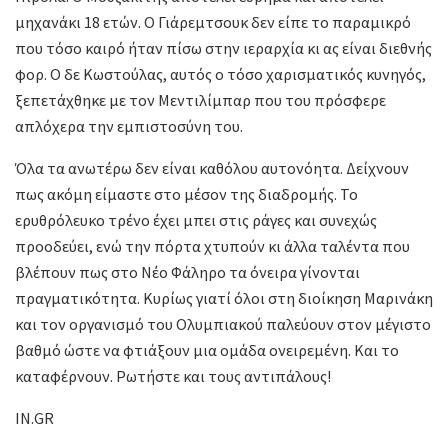
μηχανάκι 18 ετών. Ο Γιάρεμτσουκ δεν είπε το παραμικρό
που τόσο καιρό ήταν πίσω στην ιεραρχία κι ας είναι διεθνής
φορ. Ο δε Κωστούλας, αυτός ο τόσο χαρισματικός κυνηγός,
ξεπετάχθηκε με τον Μεντιλίμπαρ που του πρόσφερε
απλόχερα την εμπιστοσύνη του.
Όλα τα ανωτέρω δεν είναι καθόλου αυτονόητα. Δείχνουν
πως ακόμη είμαστε στο μέσον της διαδρομής. Το
ερυθρόλευκο τρένο έχει μπει στις ράγες και συνεχώς
προοδεύει, ενώ την πόρτα χτυπούν κι άλλα ταλέντα που
βλέπουν πως στο Νέο Φάληρο τα όνειρα γίνονται
πραγματικότητα. Κυρίως γιατί όλοι στη διοίκηση Μαρινάκη
και τον οργανισμό του Ολυμπιακού παλεύουν στον μέγιστο
βαθμό ώστε να φτιάξουν μια ομάδα ονειρεμένη. Και το
καταφέρνουν. Ρωτήστε και τους αντιπάλους!
IN.GR