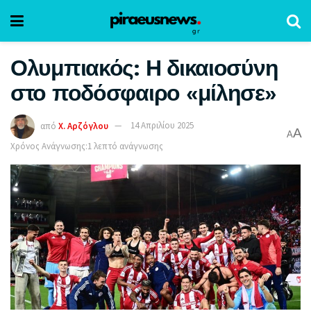
Ολυμπιακός: Η δικαιοσύνη
στο ποδόσφαιρο «μίλησε»
από
Χ. Αρζόγλου
14 Απριλίου 2025
A
A
Χρόνος Ανάγνωσης:1 λεπτό ανάγνωσης