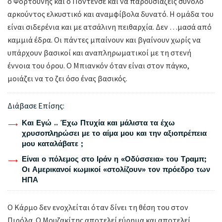
ο Φορτούνης και ο Ποντένσε και να παρουσιάζεις σύνολο
αρκούντος ελκυστικό και αναμφίβολα δυνατό. Η ομάδα του
είναι σιδερένια και με ατσάλινη πειθαρχία. Δεν …μασά από
καμμιά έδρα. Οι πάντες μπαίνουν και βγαίνουν χωρίς να
υπάρχουν βασικοί και αναπληρωματικοί με τη στενή
έννοια του όρου. Ο Μπιανκόν όταν είναι στον πάγκο,
μοιάζει να το ζει όσο ένας βασικός.
Διάβασε Επίσης:
Και Εγώ .. Έχω Πτυχία και μάλιστα τα έχω
χρυσοπληρώσει με το αίμα μου και την αξιοπρέπεια
μου καταλάβατε ;
Είναι ο πόλεμος στο Ιράν η «Οδύσσεια» του Τραμπ;
Οι Αμερικανοί κωμικοί «στολίζουν» τον πρόεδρο των
ΗΠΑ
Ο Κάρμο δεν ενοχλείται όταν δίνει τη θέση του στον
Πιρόλα. Ο Μουζακίτης αποτελεί εύρημα και αποτελεί