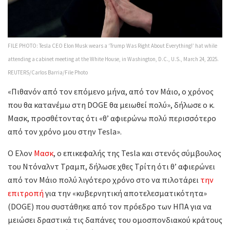
FILE PHOTO: Tesla CEO Elon Musk wears a ‘Trump Was Right About Everything!’ hat while
attending a cabinet meeting at the White House, in Washington, D.C., U.S., March 24, 2025.
REUTERS/Carlos Barria/File Photo
«Πιθανόν από τον επόμενο μήνα, από τον Μάιο, ο χρόνος
που θα κατανέμω στη DOGE θα μειωθεί πολύ», δήλωσε ο κ.
Μασκ, προσθέτοντας ότι «θ’ αφιερώνω πολύ περισσότερο
από τον χρόνο μου στην Tesla».
Ο Ελον
Μασκ
, ο επικεφαλής της Tesla και στενός σύμβουλος
του Ντόναλντ Τραμπ, δήλωσε χθες Τρίτη ότι θ’ αφιερώνει
από τον Μάιο πολύ λιγότερο χρόνο στο να πιλοτάρει
την
επιτροπή
για την «κυβερνητική αποτελεσματικότητα»
(DOGE) που συστάθηκε από τον πρόεδρο των ΗΠΑ για να
μειώσει δραστικά τις δαπάνες του ομοσπονδιακού κράτους