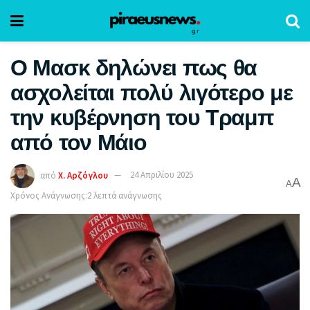
Ο Μασκ δηλώνει πως θα
ασχολείται πολύ λιγότερο με
την κυβέρνηση του Τραμπ
από τον Μάιο
από
Χ. Αρζόγλου
24 Απριλίου 2025
A
A
Χρόνος Ανάγνωσης:2 λεπτά ανάγνωσης