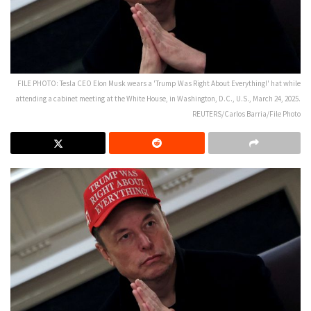
FILE PHOTO: Tesla CEO Elon Musk wears a 'Trump Was Right About Everything!' hat while
attending a cabinet meeting at the White House, in Washington, D.C., U.S., March 24, 2025.
REUTERS/Carlos Barria/File Photo