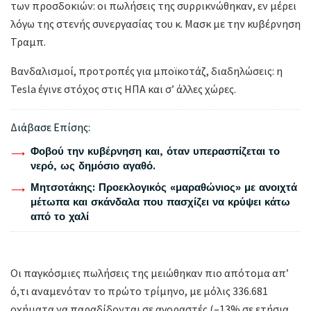
των προσδοκιών: οι πωλήσεις της συρρικνώθηκαν, εν μέρει
λόγω της στενής συνεργασίας του κ. Μασκ με την κυβέρνηση
Τραμπ.
Βανδαλισμοί, προτροπές για μποϊκοτάζ, διαδηλώσεις: η
Tesla έγινε στόχος στις ΗΠΑ και σ’ άλλες χώρες.
Διάβασε Επίσης:
Φοβού την κυβέρνηση και, όταν υπερασπίζεται το
νερό, ως δημόσιο αγαθό.
Μητσοτάκης: Προεκλογικός «μαραθώνιος» με ανοιχτά
μέτωπα και σκάνδαλα που πασχίζει να κρύψει κάτω
από το χαλί
Οι παγκόσμιες πωλήσεις της μειώθηκαν πιο απότομα απ’
ό,τι αναμενόταν το πρώτο τρίμηνο, με μόλις 336.681
οχήματα να παραδίδονται σε αγοραστές (–13% σε ετήσια