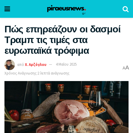
Πώς επηρεάζουν οι δασμοί
Τραμπ τις τιμές στα
ευρωπαϊκά τρόφιμα
από
Χ. Αρζόγλου
4 Μαΐου 2025
A
A
Χρόνος Ανάγνωσης:2 λεπτά ανάγνωσης