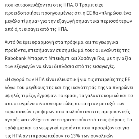
που κατασκευάζονται στις ΗΠΑ. Ο Τραμπ είχε
προειδοποιήσει προηγουμένως ότι η ΕΕ θα «πληρώσει ένα
μεγάλο τίμημα» για την εξαγωγή σημαντικά περισσότερων
από ό,τι εισάγει από τις ΗΠΑ.
Αυτό θα έχει εφαρμογή στα τρόφιμα και τα γεωργικά
προϊόντα, επεσήμαναν σε σημείωμά τους οι αναλυτές της
Rabobank Μπάρεντ Μπεκάμπ και Χοσάνγκ Γου, με την αξία
των εξαγωγών να είναι διπλάσια από τις εισαγωγές.
«Η αγορά των ΗΠΑ είναι ελκυστική για τις εταιρείες της ΕΕ
λόγω του μεγέθους της και της ικανότητάς της να πληρώνει
υψηλές τιμές», έγραψαν. Το κρασί, τα γαλακτοκομικά και τα
αποσταγμένα οινοπνευματώδη ποτά ήταν μεταξύ των
ευρωπαϊκών τροφίμων που πωλούνταν στις αμερικανικές
αγορές και ενδέχεται να επηρεαστούν από τους φόρους. Τα
τρόφιμα και τα γεωργικά προϊόντα που προορίζονται για
τις ΗΠΑ αντιπροσωπεύουν το 13% των συνολικών