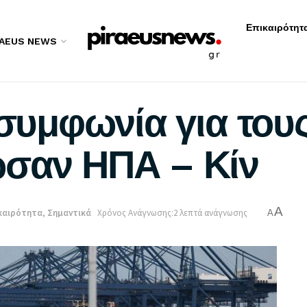
Επικαιρότητ
RAEUS NEWS
 συμφωνία για το
ωσαν ΗΠΑ – Κίν
A
καιρότητα
,
Σημαντικά
Χρόνος Ανάγνωσης:2 λεπτά ανάγνωσης
A