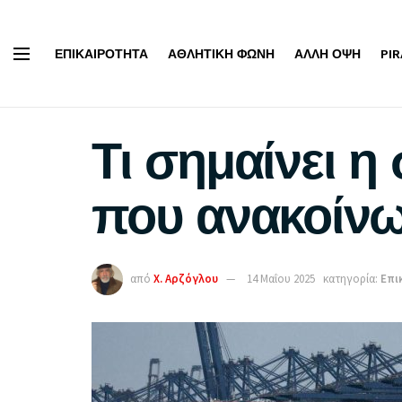
ΕΠΙΚΑΙΡΌΤΗΤΑ
ΑΘΛΗΤΙΚΉ ΦΩΝΉ
ΆΛΛΗ ΌΨΗ
PI
Τι σημαίνει η
που ανακοίν
από
Χ. Αρζόγλου
14 Μαΐου 2025
κατηγορία:
Επι