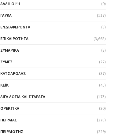
ΆΛΛΗ ΌΨΗ
(9)
ΓΛΥΚΆ
(117)
ΕΝΔΙΑΦΈΡΟΝΤΑ
(3)
ΕΠΙΚΑΙΡΌΤΗΤΑ
(3,668)
ΖΥΜΑΡΙΚΆ
(3)
ΖΎΜΕΣ
(22)
ΚΑΤΣΑΡΌΛΑΣ
(37)
ΚΈΙΚ
(45)
ΛΊΓΑ ΛΌΓΙΑ ΚΑΙ ΣΤΑΡΆΤΑ
(175)
ΟΡΕΚΤΙΚΆ
(30)
ΠΕΙΡΑΙΆΣ
(278)
ΠΕΙΡΑΙΏΤΗΣ
(229)