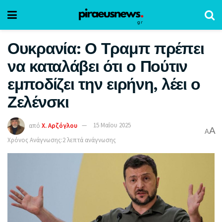
Ουκρανία: Ο Τραμπ πρέπει
να καταλάβει ότι ο Πούτιν
εμποδίζει την ειρήνη, λέει ο
Ζελένσκι
από
Χ. Αρζόγλου
15 Μαΐου 2025
A
A
Χρόνος Ανάγνωσης:2 λεπτά ανάγνωσης