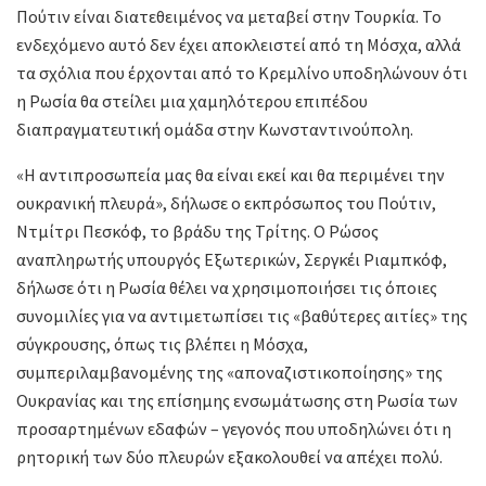
Πούτιν είναι διατεθειμένος να μεταβεί στην Τουρκία. Το
ενδεχόμενο αυτό δεν έχει αποκλειστεί από τη Μόσχα, αλλά
τα σχόλια που έρχονται από το Κρεμλίνο υποδηλώνουν ότι
η Ρωσία θα στείλει μια χαμηλότερου επιπέδου
διαπραγματευτική ομάδα στην Κωνσταντινούπολη.
«Η αντιπροσωπεία μας θα είναι εκεί και θα περιμένει την
ουκρανική πλευρά», δήλωσε ο εκπρόσωπος του Πούτιν,
Ντμίτρι Πεσκόφ, το βράδυ της Τρίτης. Ο Ρώσος
αναπληρωτής υπουργός Εξωτερικών, Σεργκέι Ριαμπκόφ,
δήλωσε ότι η Ρωσία θέλει να χρησιμοποιήσει τις όποιες
συνομιλίες για να αντιμετωπίσει τις «βαθύτερες αιτίες» της
σύγκρουσης, όπως τις βλέπει η Μόσχα,
συμπεριλαμβανομένης της «αποναζιστικοποίησης» της
Ουκρανίας και της επίσημης ενσωμάτωσης στη Ρωσία των
προσαρτημένων εδαφών – γεγονός που υποδηλώνει ότι η
ρητορική των δύο πλευρών εξακολουθεί να απέχει πολύ.