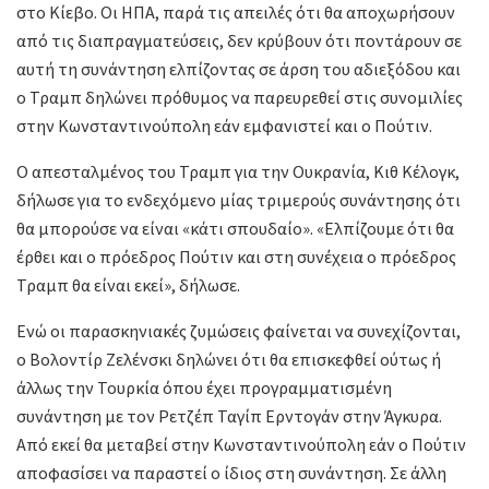
στο Κίεβο. Οι ΗΠΑ, παρά τις απειλές ότι θα αποχωρήσουν
από τις διαπραγματεύσεις, δεν κρύβουν ότι ποντάρουν σε
αυτή τη συνάντηση ελπίζοντας σε άρση του αδιεξόδου και
ο Τραμπ δηλώνει πρόθυμος να παρευρεθεί στις συνομιλίες
στην Κωνσταντινούπολη εάν εμφανιστεί και ο Πούτιν.
Ο απεσταλμένος του Τραμπ για την Ουκρανία, Κιθ Κέλογκ,
δήλωσε για το ενδεχόμενο μίας τριμερούς συνάντησης ότι
θα μπορούσε να είναι «κάτι σπουδαίο». «Ελπίζουμε ότι θα
έρθει και ο πρόεδρος Πούτιν και στη συνέχεια ο πρόεδρος
Τραμπ θα είναι εκεί», δήλωσε.
Ενώ οι παρασκηνιακές ζυμώσεις φαίνεται να συνεχίζονται,
ο Βολοντίρ Ζελένσκι δηλώνει ότι θα επισκεφθεί ούτως ή
άλλως την Τουρκία όπου έχει προγραμματισμένη
συνάντηση με τον Ρετζέπ Ταγίπ Ερντογάν στην Άγκυρα.
Από εκεί θα μεταβεί στην Κωνσταντινούπολη εάν ο Πούτιν
αποφασίσει να παραστεί ο ίδιος στη συνάντηση. Σε άλλη