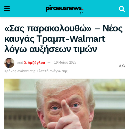
«Σας παρακολουθώ» – Νέος
καυγάς Τραμπ-Walmart
λόγω αυξήσεων τιμών
από
Χ. Αρζόγλου
19 Μαΐου 2025
A
A
Χρόνος Ανάγνωσης:1 λεπτό ανάγνωσης