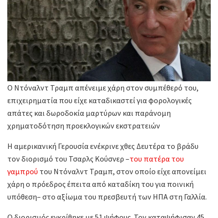
Ο Ντόναλντ Τραμπ απένειμε χάρη στον συμπέθερό του,
επιχειρηματία που είχε καταδικαστεί για φορολογικές
απάτες και δωροδοκία μαρτύρων και παράνομη
χρηματοδότηση προεκλογικών εκστρατειών
Η αμερικανική Γερουσία ενέκρινε χθες Δευτέρα το βράδυ
τον διορισμό του Τσαρλς Κούσνερ –
του πατέρα του
γαμπρού
του Ντόναλντ Τραμπ, στον οποίο είχε απονείμει
χάρη ο πρόεδρος έπειτα από καταδίκη του για ποινική
υπόθεση– στο αξίωμα του πρεσβευτή των ΗΠΑ στη Γαλλία.
Ο διορισμός εγκρίθηκε με 51 ψήφους. Τον καταψήφισαν 45