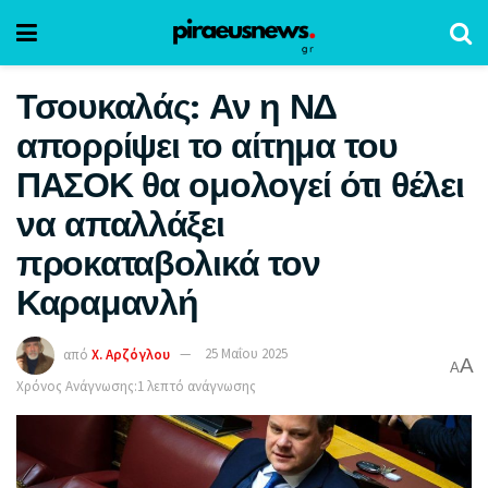
Τσουκαλάς: Αν η ΝΔ
απορρίψει το αίτημα του
ΠΑΣΟΚ θα ομολογεί ότι θέλει
να απαλλάξει
προκαταβολικά τον
Καραμανλή
από
Χ. Αρζόγλου
25 Μαΐου 2025
A
A
Χρόνος Ανάγνωσης:1 λεπτό ανάγνωσης