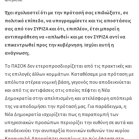
Έχει σχολιαστεί ότι με την πρότασή σας επιδιώξατε, σε
πολιτικό επίπεδο, να υπογραμμίσετε και τις αποστάσεις
σας από τον ΣΥΡΙΖΑ και ότι, επιπλέον, έτσι μπορεί η
αντιπαράθεση να «απλωθεί» και με τον ΣΥΡΙΖΑ αντί να
επικεντρωθεί προς την κυβέρνηση. Ισχύει αυτή η
ανάγνωση;
Το ΠΑΣΟΚ δεν ετεροπροσδιορίζεται από τις πρακτικές και
τις επιλογές άλλων κομμάτων. Καταθέσαμε μια πρόταση με
απόλυτα στέρεα νομική βάση, γεγονός που αποδεικνύεται
και από τις αντιφάσεις στις οποίες πέφτει η Νέα
Δημοκρατία στην απελπισμένη και ατελέσφορη απόπειρά
της να αποδομήσει την πρότασή μας. Για παράδειγμα, η
Νέα Δημοκρατία ισχυρίζεται πως η παραπομπή των
υπηρεσιακών προσώπων περιορίζει την ευθύνη σε αυτά και
αποδεικνύει την ανυπαρξία ποινικών ευθυνών του κυρίου
Καραμανλή. Αποκρύπτει σκοπίμως το πώς έφτασε στη