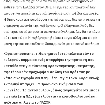
απομακρύνει τη χώρα από το ευρωπαϊκό κεκτημένο και
εκθέτει την Ελλάδα στον ΟΗΕ. Η εξωτερική πολιτική δεν
μπορεί να ασκείται κυνικά, χωρίς αξιακή πυξίδα και αρχές.
Η δημοκρατική παράδοση της χώρας μας δεν επιτρέπει τη
σημερινή αφωνία της κυβέρνησης. Ο ελληνικός λαός δεν
σιώπησε ποτέ μπροστά σε κανένα έγκλημα. Δεν θα το κάνει
ούτε και τώρα. Η κυβέρνηση βρίσκεται για άλλη μια φορά
μόνη της και σε απόλυτη δυσαρμονία με το κοινό αίσθημα.
Κύριε εκπρόσωπε, τι θα σηματοδοτεί πολιτικά εάν το
κυβερνών κόμμα αφενός απορρίψει την πρόταση που
καταθέσατε για σύσταση Προανακριτικής Επιτροπής,
αφετέρου εάν προχωρήσει σε δική του πρόταση με
κάποια κατηγορία για πλημμέλημα για τον κ. Καραμανλή;
Αν τελικά υπάρξει μια Προανακριτική βάσει του
«μοντέλου Τριαντόπουλου», όπως ανησυχείτε ότι μπορεί
να επιλέξει η ΝΔ, εξαντλούνται τα κοινοβουλευτικά και
πολιτικά όπλα για το ΠΑΣΟΚ;