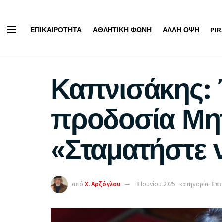
ΕΠΙΚΑΙΡΌΤΗΤΑ
ΑΘΛΗΤΙΚΉ ΦΩΝΉ
ΆΛΛΗ ΌΨΗ
PI
Καπνισάκης: 
προδοσία Μητ
«Σταματήστε 
από
Χ. Αρζόγλου
8 Ιουνίου 2025
κατηγορία:
Επι