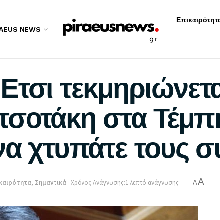
Επικαιρότητ
RAEUS NEWS
Έτσι τεκμηριώνετα
σοτάκη στα Τέμπ
να χτυπάτε τους σ
A
καιρότητα
,
Σημαντικά
Χρόνος Ανάγνωσης:1 λεπτό ανάγνωσης
A