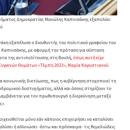
ινήματος Δημοκρατίας Μανώλης Καπνισάκης εξαπολύει
ού
κη εξαπέλυσε ο διευθυντής του πολιτικού γραφείου του
 Καπνισάκης, με αφορμή την πρόταση για σύσταση
ατα της αντιπολίτευσης στη Βουλή,
όπως αυτή είχε
Συγγενών Θυμάτων «Τέμπη 2023», Μαρία Καρυστιανού
.
σα κοινωνικής δικτύωσης, πως η κυβέρνηση στοχοποιεί τη
ροδρομικού δυστυχήματος, αλλά και όσους στηρίζουν το
αμβάνεται για τον πρωθυπουργό η διερεύνηση μεταξύ
ς».
οιχειοθείται μόνο εάν κάποιος επιχειρήσει να καταλύσει
λύσει ή αλλοιώσει -έστω και πρόσκαιρα- τις θεμελιώδεις