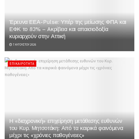
Έρευνα ΕΕΑ-Pulse: Υπέρ της μείωσης ΦΠΑ και
ΕΦΚ το 83% – Aκρίβεια και απαισιοδοξία
κυριαρχούν στην Αττική
7 ΑΥΓΟΎΣΤΟΥ 2026
ΕΠΙΚΑΙΡΌΤΗΤΑ
Η «διαχρονική» επιχείρηση μετάθεσης ευθυνών
του Κυρ. Μητσοτάκη: Από τα καιρικά φαινόμενα
μέχρι τις «χρόνιες παθογένειες»