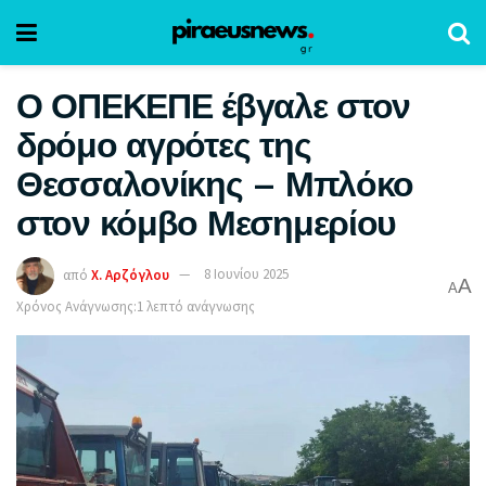
Ο ΟΠΕΚΕΠΕ έβγαλε στον
δρόμο αγρότες της
Θεσσαλονίκης – Μπλόκο
στον κόμβο Μεσημερίου
από
Χ. Αρζόγλου
8 Ιουνίου 2025
A
A
Χρόνος Ανάγνωσης:1 λεπτό ανάγνωσης