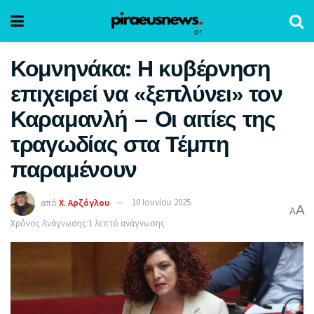
Κομνηνάκα: Η κυβέρνηση
επιχειρεί να «ξεπλύνει» τον
Καραμανλή – Οι αιτίες της
τραγωδίας στα Τέμπη
παραμένουν
από
Χ. Αρζόγλου
10 Ιουνίου 2025
A
A
Χρόνος Ανάγνωσης:1 λεπτό ανάγνωσης