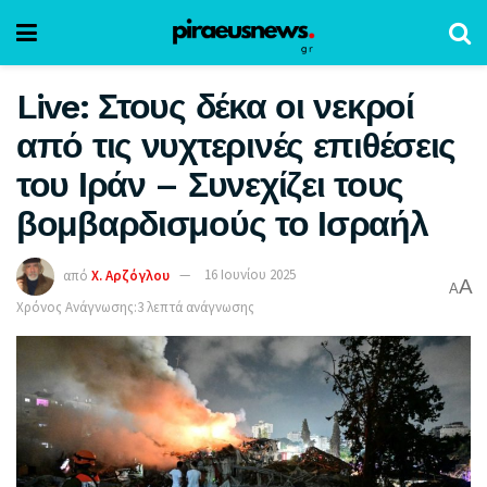
Live: Στους δέκα οι νεκροί
από τις νυχτερινές επιθέσεις
του Ιράν – Συνεχίζει τους
βομβαρδισμούς το Ισραήλ
από
Χ. Αρζόγλου
16 Ιουνίου 2025
A
A
Χρόνος Ανάγνωσης:3 λεπτά ανάγνωσης