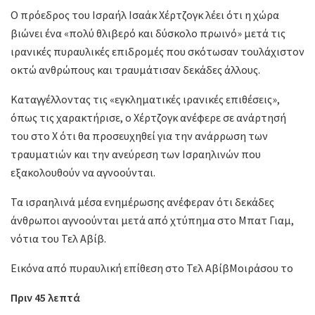
Ο πρόεδρος του Ισραήλ Ισαάκ Χέρτζογκ λέει ότι η χώρα
βιώνει ένα «πολύ θλιβερό και δύσκολο πρωινό» μετά τις
ιρανικές πυραυλικές επιδρομές που σκότωσαν τουλάχιστον
οκτώ ανθρώπους και τραυμάτισαν δεκάδες άλλους.
Καταγγέλλοντας τις «εγκληματικές ιρανικές επιθέσεις»,
όπως τις χαρακτήρισε, ο Χέρτζογκ ανέφερε σε ανάρτησή
του στο Χ ότι θα προσευχηθεί για την ανάρρωση των
τραυματιών και την ανεύρεση των Ισραηλινών που
εξακολουθούν να αγνοούνται.
Τα ισραηλινά μέσα ενημέρωσης ανέφεραν ότι δεκάδες
άνθρωποι αγνοούνται μετά από χτύπημα στο Μπατ Γιαμ,
νότια του Τελ Αβίβ.
Εικόνα από πυραυλική επίθεση στο Τελ ΑβίβΜοιράσου το
Πριν 45 λεπτά