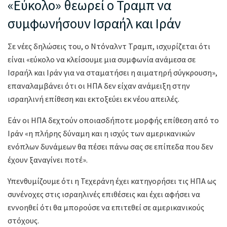
«Εύκολο» θεωρεί ο Τραμπ να
συμφωνήσουν Ισραήλ και Ιράν
Σε νέες δηλώσεις του, ο Ντόναλντ Τραμπ, ισχυρίζεται ότι
είναι «εύκολο να κλείσουμε μια συμφωνία ανάμεσα σε
Ισραήλ και Ιράν για να σταματήσει η αιματηρή σύγκρουση»,
επαναλαμβάνει ότι οι ΗΠΑ δεν είχαν ανάμειξη στην
ισραηλινή επίθεση και εκτοξεύει εκ νέου απειλές.
Εάν οι ΗΠΑ δεχτούν οποιασδήποτε μορφής επίθεση από το
Ιράν «η πλήρης δύναμη και η ισχύς των αμερικανικών
ενόπλων δυνάμεων θα πέσει πάνω σας σε επίπεδα που δεν
έχουν ξαναγίνει ποτέ».
Υπενθυμίζουμε ότι η Τεχεράνη έχει κατηγορήσει τις ΗΠΑ ως
συνένοχες στις ισραηλινές επιθέσεις και έχει αφήσει να
εννοηθεί ότι θα μπορούσε να επιτεθεί σε αμερικανικούς
στόχους.