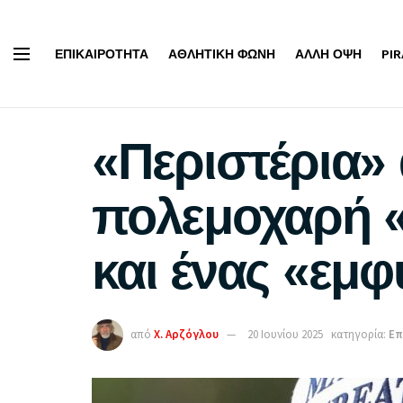
ΕΠΙΚΑΙΡΌΤΗΤΑ
ΑΘΛΗΤΙΚΉ ΦΩΝΉ
ΆΛΛΗ ΌΨΗ
PI
«Περιστέρια»
πολεμοχαρή «
και ένας «εμφ
από
Χ. Αρζόγλου
20 Ιουνίου 2025
κατηγορία:
Επ