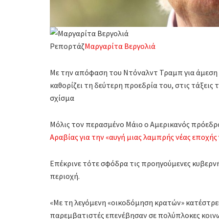
Ρεπορτάζ
Μαργαρίτα Βεργολιά
Με την απόφαση του Ντόναλντ Τραμπ για άμεση 
καθορίζει τη δεύτερη προεδρία του, στις τάξεις
σχίσμα
Μόλις τον περασμένο Μάιο ο Αμερικανός πρόεδ
Αραβίας για την «αυγή μιας λαμπρής νέας εποχής
Επέκρινε τότε σφόδρα τις προηγούμενες κυβερνή
περιοχή.
«Με τη λεγόμενη «οικοδόμηση κρατών» κατέστρεψ
παρεμβατιστές επενέβησαν σε πολύπλοκες κοινωνί