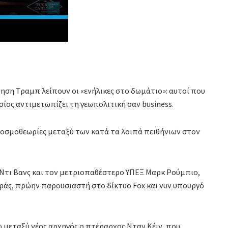
ηση Τραμπ λείπουν οι «ενήλικες στο δωμάτιο»: αυτοί που
οίος αντιμετωπίζει τη γεωπολιτική σαν business.
κοσμοθεωρίες μεταξύ των κατά τα λοιπά πειθήνιων στον
τι Βανς και τον μετριοπαθέστερο ΥΠΕΞ Μαρκ Ρούμπιο,
ράς, πρώην παρουσιαστή στο δίκτυο Fox και νυν υπουργό
τω μεταξύ νέος αρχηγός ο πτέραρχος Νταν Κέιν, που