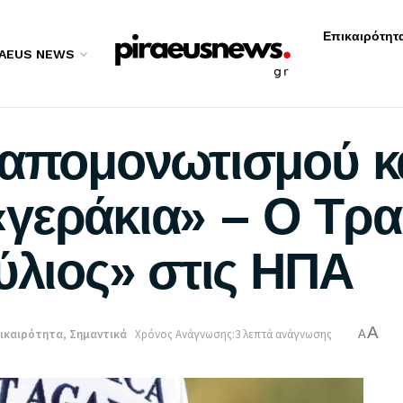
Επικαιρότητ
RAEUS NEWS
 απομονωτισμού κ
γεράκια» – Ο Τραμ
ύλιος» στις ΗΠΑ
A
ικαιρότητα
,
Σημαντικά
Χρόνος Ανάγνωσης:3 λεπτά ανάγνωσης
A