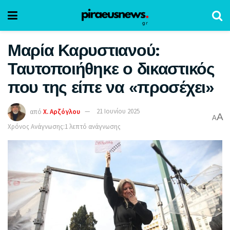
Μαρία Καρυστιανού:
Ταυτοποιήθηκε ο δικαστικός
που της είπε να «προσέχει»
από
Χ. Αρζόγλου
21 Ιουνίου 2025
A
A
Χρόνος Ανάγνωσης:1 λεπτό ανάγνωσης