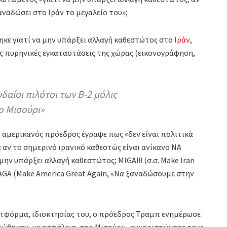
αναδώσει στο Ιράν το μεγαλείο του»;
ε γιατί να μην υπάρξει αλλαγή καθεστώτος στο
Ιράν
,
ς πυρηνικές εγκαταστάσεις της χώρας (εικονογράφηση,
αίοι πιλότοι των B-2 μόλις
ο Μισούρι»
 αμερικανός πρόεδρος έγραψε πως «δεν είναι πολιτικά
 αν το σημερινό ιρανικό καθεστώς είναι ανίκανο ΝΑ
ην υπάρξει αλλαγή καθεστώτος; MIGA!!! (σ.σ. Make Iran
AGA (Make America Great Again, «Να ξαναδώσουμε στην
ατφόρμα, ιδιοκτησίας του, ο πρόεδρος Τραμπ ενημέρωσε
ιώθηκαν, με ασφάλεια, στο Μισούρι», ευχαριστώντας τους