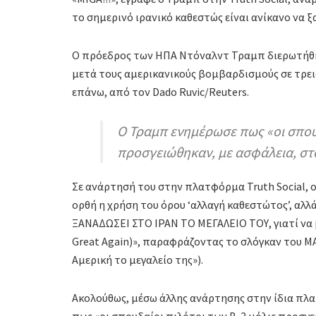
το σημερινό ιρανικό καθεστώς είναι ανίκανο να ξ
Ο πρόεδρος των ΗΠΑ Ντόναλντ Τραμπ διερωτήθηκ
μετά τους αμερικανικούς βομβαρδισμούς σε τρει
επάνω, από τον Dado Ruvic/Reuters.
Ο Τραμπ ενημέρωσε πως «οι σπουδ
προσγειώθηκαν, με ασφάλεια, στ
Σε ανάρτησή του στην πλατφόρμα Truth Social, ο
ορθή η χρήση του όρου ‘αλλαγή καθεστώτος’, αλλά
ΞΑΝΑΔΩΣΕΙ ΣΤΟ ΙΡΑΝ ΤΟ ΜΕΓΑΛΕΙΟ ΤΟΥ, γιατί να μ
Great Again)», παραφράζοντας το σλόγκαν του M
Αμερική το μεγαλείο της»).
Ακολούθως, μέσω άλλης ανάρτησης στην ίδια πλ
πως «οι σπουδαίοι πιλότοι των B-2 μόλις προσγε