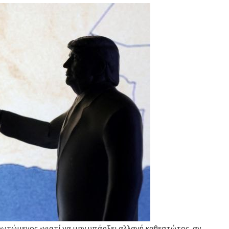
αρωτώμενος «γιατί να μην υπάρξει αλλαγή καθεστώτος, αν