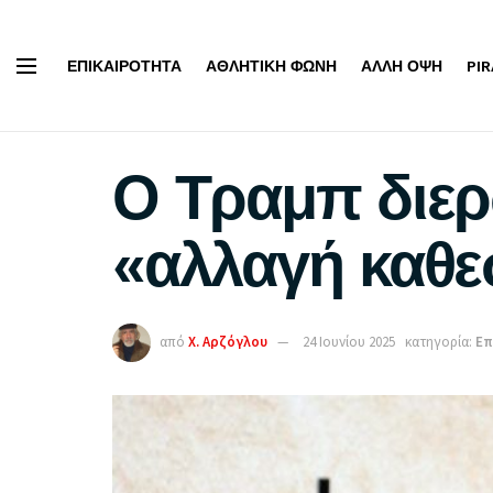
ΕΠΙΚΑΙΡΌΤΗΤΑ
ΑΘΛΗΤΙΚΉ ΦΩΝΉ
ΆΛΛΗ ΌΨΗ
PI
Ο Τραμπ διερω
«αλλαγή καθε
από
Χ. Αρζόγλου
24 Ιουνίου 2025
κατηγορία:
Επ