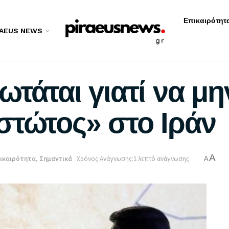
Επικαιρότητ
RAEUS NEWS
τάται γιατί να μη
στώτος» στο Ιράν
A
ικαιρότητα
,
Σημαντικά
Χρόνος Ανάγνωσης:1 λεπτό ανάγνωσης
A