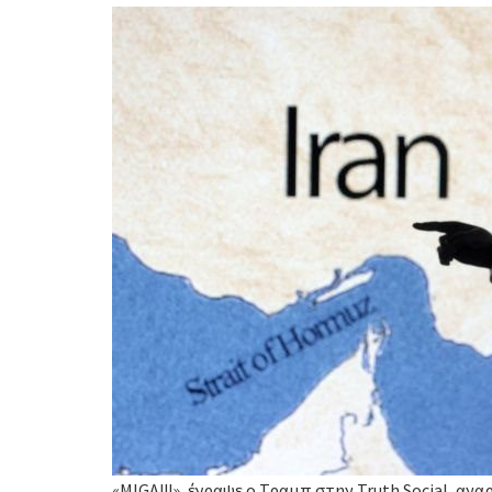
«MIGA!!!», έγραψε ο Τραμπ στην Truth Social, αν