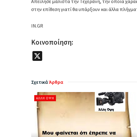
Απείλησε μάλιστα την Τεχεράνη, την οποία χαρα
στην επίθεση γιατί θα υπάρξουν και άλλα πλήγμα
IN.GR
Κοινοποίηση:
X
Σχετικά
Άρθρα
ΆΛΛΗ ΌΨΗ