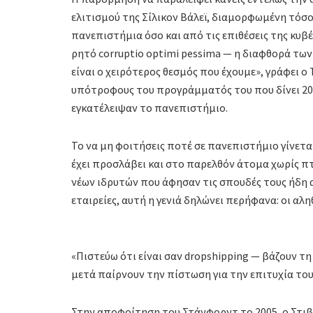
ελιτισμού της Σίλικον Βάλεϊ, διαμορφωμένη τόσο
πανεπιστήμια όσο και από τις επιθέσεις της κυβ
ρητό corruptio optimi pessima — η διαφθορά των
είναι ο χειρότερος θεσμός που έχουμε», γράφει ο
υπότροφους του προγράμματός του που δίνει 200
εγκατέλειψαν το πανεπιστήμιο.
Το να μη φοιτήσεις ποτέ σε πανεπιστήμιο γίνεται
έχει προσλάβει και στο παρελθόν άτομα χωρίς π
νέων ιδρυτών που άφησαν τις σπουδές τους ήδη α
εταιρείες, αυτή η γενιά δηλώνει περήφανα: οι αλ
«Πιστεύω ότι είναι σαν dropshipping — βάζουν τη
μετά παίρνουν την πίστωση για την επιτυχία του
Στην αποφοίτηση του Στάνφορντ το 2005, ο Στιβ 