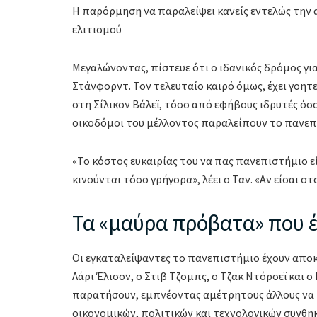
Η παρόρμηση να παραλείψει κανείς εντελώς την 
ελιτισμού
Μεγαλώνοντας, πίστευε ότι ο ιδανικός δρόμος γι
Στάνφορντ. Τον τελευταίο καιρό όμως, έχει γοητ
στη Σίλικον Βάλεϊ, τόσο από εφήβους ιδρυτές όσ
οικοδόμοι του μέλλοντος παραλείπουν το πανεπ
«Το κόστος ευκαιρίας του να πας πανεπιστήμιο ε
κινούνται τόσο γρήγορα», λέει ο Ταν. «Αν είσαι 
Τα «μαύρα πρόβατα» που έ
Οι εγκαταλείψαντες το πανεπιστήμιο έχουν αποκτή
Λάρι Έλισον, ο Στιβ Τζομπς, ο Τζακ Ντόρσεϊ και 
παρατήσουν, εμπνέοντας αμέτρητους άλλους να κά
οικονομικών, πολιτικών και τεχνολογικών συνθη