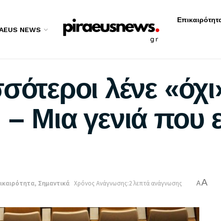
Επικαιρότητ
RAEUS NEWS
σότεροι λένε «όχι
– Μια γενιά που ε
A
ικαιρότητα
,
Σημαντικά
Χρόνος Ανάγνωσης:2 λεπτά ανάγνωσης
A