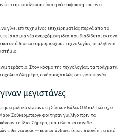
ανώτατη εκπαίδευση είναι η νέα έκφραση του αντι-
α να γίνει επιτυχημένος επιχειρηματίας περνά από το
ευτεί από μια νέα ανερχόμενη ιδέα που διαδίδεται έντονα
ο και από δισεκατομμυριούχους τεχνολογίας: οι αληθινοί
ιστήμιο.
ίναι τεράστιο. Στον κόσμο της τεχνολογίας, τα πράγματα
στο σχολείο όλη μέρα, ο κόσμος απλώς σε προσπερνά».
γιναν μεγιστάνες
σει μυθικό status στη Σίλικον Βάλεϊ. Ο Μπιλ Γκέιτς, ο
ο Μαρκ Ζούκερμπεργκ φοίτησαν για λίγο πριν τα
νουν το ίδιο. Σήμερα, μια τέλεια καταιγίδα
κών ωθεί νεαρούς — κυρίως άνδρες, όπως προκύπτει από