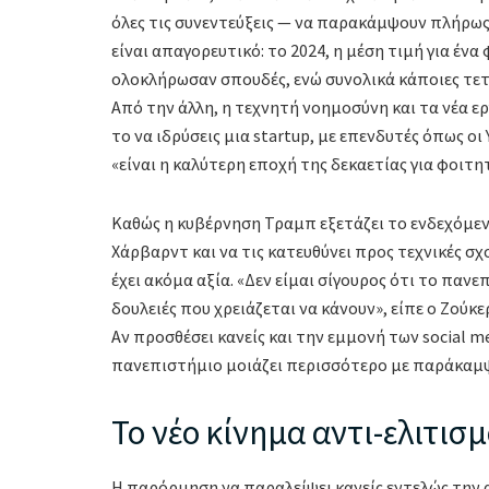
όλες τις συνεντεύξεις — να παρακάμψουν πλήρως
είναι απαγορευτικό: το 2024, η μέση τιμή για ένα
ολοκλήρωσαν σπουδές, ενώ συνολικά κάποιες τε
Από την άλλη, η τεχνητή νοημοσύνη και τα νέα 
το να ιδρύσεις μια startup, με επενδυτές όπως ο
«είναι η καλύτερη εποχή της δεκαετίας για φοιτητ
Καθώς η κυβέρνηση Τραμπ εξετάζει το ενδεχόμενο
Χάρβαρντ και να τις κατευθύνει προς τεχνικές σχ
έχει ακόμα αξία. «Δεν είμαι σίγουρος ότι το παν
δουλειές που χρειάζεται να κάνουν», είπε ο Ζούκ
Αν προσθέσει κανείς και την εμμονή των social m
πανεπιστήμιο μοιάζει περισσότερο με παράκαμ
Το νέο κίνημα αντι-ελιτισ
Η παρόρμηση να παραλείψει κανείς εντελώς την 