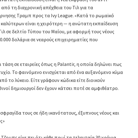
 από τη διαχρονική απέχθεια του Τιλ για τα
έρνησης Τραμπ προς τα Ivy League. «Κατά το ρωμαϊκό
 καλύτερων είναι η χειρότερη — η ανώτατη εκπαίδευση
 Τιλ σε δελτίο Τύπου του Μαΐου, με αφορμή τους νέους
.000 δολάρια σε νεαρούς επιχειρηματίες που
 τάση σε εταιρείες όπως η Palantir, η οποία δηλώνει πως
τυχίο. Το φαινόμενο ενισχύεται από ένα αυξανόμενο κύμα
πό το λύκειο. Είτε γράφουν κώδικα είτε διοικούν
ηθινοί δημιουργοί δεν έχουν κάτσει ποτέ σε αμφιθέατρο.
 σφραγίδα τους σε ήδη ικανότατους, έξυπνους νέους και
ς»
Τζομπς είχε πει ότι κάθε πρωί τα τελευταία 30 χρόνια