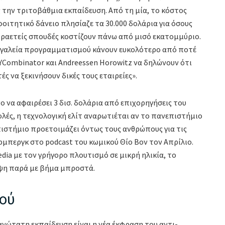
 την τριτοβάθμια εκπαίδευση. Από τη μία, το κόστος
 φοιτητικό δάνειο πλησίαζε τα 30.000 δολάρια για όσους
τραετείς σπουδές κοστίζουν πάνω από μισό εκατομμύριο.
εργαλεία προγραμματισμού κάνουν ευκολότερο από ποτέ
ι YCombinator και Andreessen Horowitz να δηλώνουν ότι
ές να ξεκινήσουν δικές τους εταιρείες».
 να αφαιρέσει 3 δισ. δολάρια από επιχορηγήσεις του
ολές, η τεχνολογική ελίτ αναρωτιέται αν το πανεπιστήμιο
επιστήμιο προετοιμάζει όντως τους ανθρώπους για τις
ερμπεργκ στο podcast του κωμικού Θίο Βον τον Απρίλιο.
edia με τον γρήγορο πλουτισμό σε μικρή ηλικία, το
ψη παρά με βήμα μπροστά.
μού
ανώτατη εκπαίδευση είναι η νέα έκφραση του αντι-