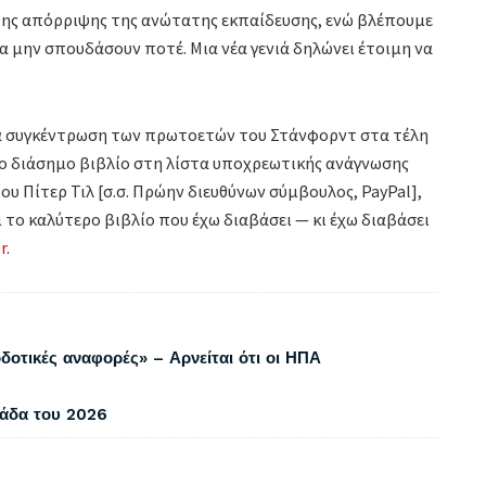
ή της απόρριψης της ανώτατης εκπαίδευσης, ενώ βλέπουμε
να μην σπουδάσουν ποτέ. Μια νέα γενιά δηλώνει έτοιμη να
ια συγκέντρωση των πρωτοετών του Στάνφορντ στα τέλη
ιο διάσημο βιβλίο στη λίστα υποχρεωτικής ανάγνωσης
του Πίτερ Τιλ [σ.σ. Πρώην διευθύνων σύμβουλος, PayPal],
 το καλύτερο βιβλίο που έχω διαβάσει — κι έχω διαβάσει
r
.
δοτικές αναφορές» – Αρνείται ότι οι ΗΠΑ
λάδα του 2026