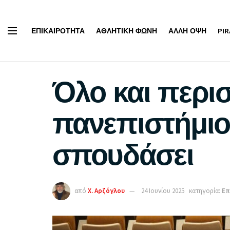
ΕΠΙΚΑΙΡΌΤΗΤΑ
ΑΘΛΗΤΙΚΉ ΦΩΝΉ
ΆΛΛΗ ΌΨΗ
PI
Όλο και περισ
πανεπιστήμιο 
σπουδάσει
από
Χ. Αρζόγλου
24 Ιουνίου 2025
κατηγορία:
Επ