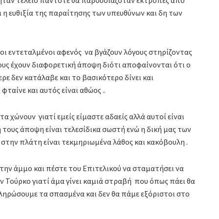
 ήταν τέλειο πάντοτε θα παρουσιαζόταν εκτροπές από
η ευθιξία της παραίτησης των υπευθύνων και δη των
οι εντεταλμένοι αφενός να βγάζουν λόγους στηρίζοντας
ους έχουν διαφορετική άποψη διότι αποφαίνονται ότι ο
ρε δεν κατάλαβε και το βασικότερο δίνει και
φταίνε και αυτός είναι αθώος ..
τα χώνουν γιατί εμείς είμαστε αδαείς αλλά αυτοί είναι
τους άποψη είναι τελεσίδικα σωστή ενώ η δική μας των
 στην πλάτη είναι τεκμηριωμένα λάθος και κακόβουλη .
την άμμο και πέστε του Επιτελικού να σταματήσει να
ον Τούρκο γιατί άμα γίνει καμιά στραβή που όπως πάει θα
 πληρώσουμε τα σπασμένα και δεν θα πάμε εξόριστοι στο