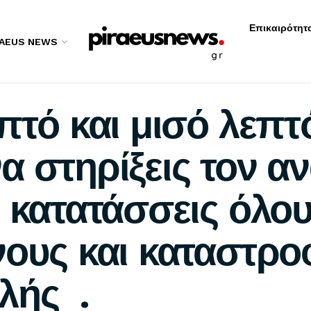
Επικαιρότητ
RAEUS NEWS
πτό και μισό λεπτ
 στηρίξεις τον α
 κατατάσσεις όλου
ους και καταστροφ
λής .