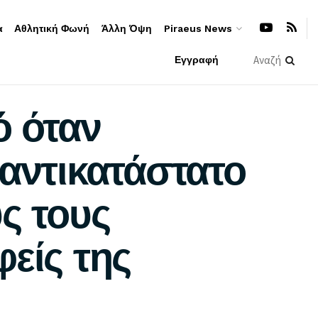
α
Αθλητική Φωνή
Άλλη Όψη
Piraeus News
Εγγραφή
ό όταν
ναντικατάστατο
ς τους
είς της