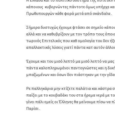
Η Ελλάδα και το πολιτικό σύστημα της ποτέ δεν
κάποιους κυβερνώντες πάντοτε όμως υπήρχε και 
Πρωθυπουργών κάθε φορά μετά από σκάνδαλα .
Σήμερα δυστυχώς έχουμε φτάσει σε σημείο κάποι
αλλά και να καθυβρίζουν με τον τρόπο τους όποι
τωρινός Επιτελικός που καθ ομολογία του δεν ήξε
απαλλακτικές λύσεις γιατί πάντα κατ αυτόν άλλοι 
Έχουμε και του μισό λεπτό μα μισό λεπτό να μας 
πάντα καλοπληρωμένοι παντογνώστες και η δική 
μπαζωμένων και όσων δεν πιάστηκαν με την γίδα
Ρε παλληκάρια μην κτίζετε παλάτια και κάστρα σ
παίζει με το κουβαδάκι του στα ήρεμα νερά με τ
γίνει πάλι εμείς οι Έλληνες θα μείνουμε πίσω να
Παρίσι .