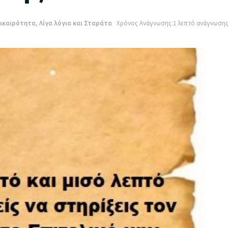
ικαιρότητα
,
Λίγα λόγια και Σταράτα
Χρόνος Ανάγνωσης:1 λεπτό ανάγνωση