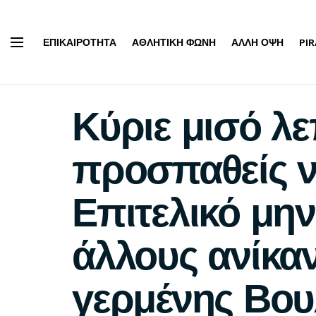
ΕΠΙΚΑΙΡΌΤΗΤΑ
ΑΘΛΗΤΙΚΉ ΦΩΝΉ
ΆΛΛΗ ΌΨΗ
PI
Κύριε μισό λε
προσπαθείς να
Επιτελικό μην
άλλους ανίκαν
γερμένης Βου