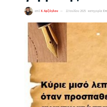
από
Χ. Αρζόγλου
22 Ιουλίου 2025
κατηγορία:
Επ