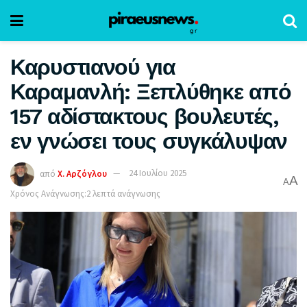
Καρυστιανού για
Καραμανλή: Ξεπλύθηκε από
157 αδίστακτους βουλευτές,
εν γνώσει τους συγκάλυψαν
από
Χ. Αρζόγλου
24 Ιουλίου 2025
A
A
Χρόνος Ανάγνωσης:2 λεπτά ανάγνωσης