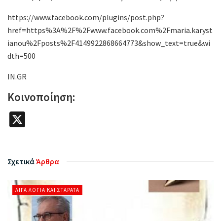
https://www.facebook.com/plugins/post.php?
href=https%3A%2F%2Fwww.facebook.com%2Fmaria.karyst
ianou%2Fposts%2F4149922868664773&show_text=true&wi
dth=500
IN.GR
Κοινοποίηση:
X
Σχετικά
Άρθρα
ΛΊΓΑ ΛΌΓΙΑ ΚΑΙ ΣΤΑΡΆΤΑ