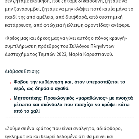
δεν ζητάμε εκδίκηση, που ζητάμε δικαιοσύνη, ζητάμε να
μην ξανασυμβεί, ζητάμε να μην κλάψει ποτέ καμία μάνα το
παιδί της από αμέλεια, από διαφθορά, από συστημική
κατάρρευση, από φτώχεια ή έλλειψη φροντίδας» ανέφερε.
«Χρέος μας και όρκος μας να γίνει αυτός ο πόνος κραυγή»
συμπλήρωσε η πρόεδρος του Συλλόγου Πληγέντων
Δυστυχήματος Τεμπών 2023, Μαρία Καρυστιανού.
Διάβασε Επίσης:
Φοβού την κυβέρνηση και, όταν υπερασπίζεται το
νερό, ως δημόσιο αγαθό.
Μητσοτάκης: Προεκλογικός «μαραθώνιος» με ανοιχτά
μέτωπα και σκάνδαλα που πασχίζει να κρύψει κάτω
από το χαλί
«Ζούμε σε ένα κράτος που είναι ανάλγητο, αδιάφθορο,
εγκληματικό και θεωρεί δεδομένο ότι θα μείνει και