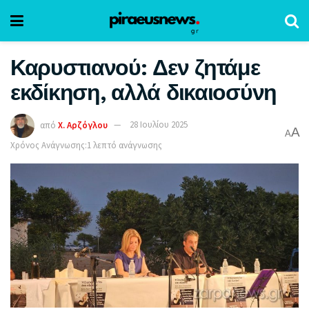
Καρυστιανού: Δεν ζητάμε
εκδίκηση, αλλά δικαιοσύνη
από
Χ. Αρζόγλου
28 Ιουλίου 2025
A
A
Χρόνος Ανάγνωσης:1 λεπτό ανάγνωσης