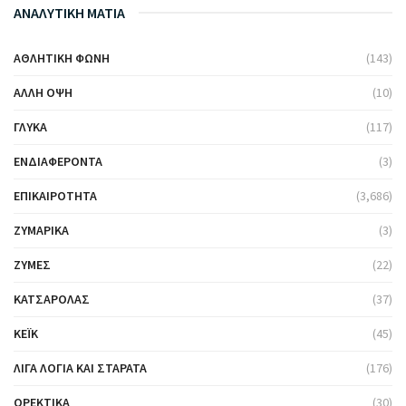
ΑΝΑΛΥΤΙΚΗ ΜΑΤΙΑ
ΑΘΛΗΤΙΚΉ ΦΩΝΉ
(143)
ΆΛΛΗ ΌΨΗ
(10)
ΓΛΥΚΆ
(117)
ΕΝΔΙΑΦΈΡΟΝΤΑ
(3)
ΕΠΙΚΑΙΡΌΤΗΤΑ
(3,686)
ΖΥΜΑΡΙΚΆ
(3)
ΖΎΜΕΣ
(22)
ΚΑΤΣΑΡΌΛΑΣ
(37)
ΚΈΙΚ
(45)
ΛΊΓΑ ΛΌΓΙΑ ΚΑΙ ΣΤΑΡΆΤΑ
(176)
ΟΡΕΚΤΙΚΆ
(30)