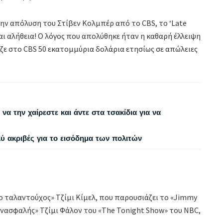
την απόλυση του Στίβεν Κολμπέρ από το CBS, το ‘Late
αι αλήθεια! Ο λόγος που απολύθηκε ήταν η καθαρή έλλειψη
ιζε στο CBS 50 εκατομμύρια δολάρια ετησίως σε απώλειες
να την χαίρεστε και άντε στα τσακίδια για να
λύ ακριβές για το εισόδημα των πολιτών
ο ταλαντούχος» Τζίμι Κίμελ, που παρουσιάζει το «Jimmy
 ανασφαλής» Τζίμι Φάλον του «The Tonight Show» του NBC,