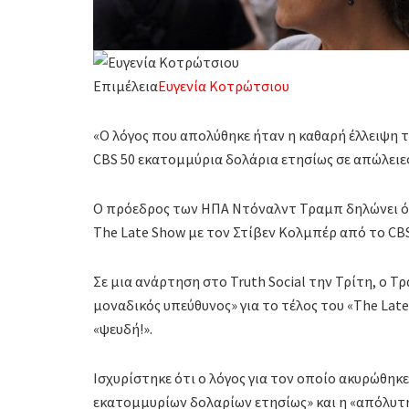
Επιμέλεια
Ευγενία Κοτρώτσιου
«Ο λόγος που απολύθηκε ήταν η καθαρή έλλειψη τα
CBS 50 εκατομμύρια δολάρια ετησίως σε απώλειε
Ο πρόεδρος των ΗΠΑ Ντόναλντ Τραμπ δηλώνει ότι
The Late Show με τον Στίβεν Κολμπέρ από το CBS
Σε μια ανάρτηση στο Truth Social την Τρίτη, ο Τρ
μοναδικός υπεύθυνος» για το τέλος του «The Lat
«ψευδή!».
Ισχυρίστηκε ότι ο λόγος για τον οποίο ακυρώθηκε
εκατομμυρίων δολαρίων ετησίως» και η «απόλυτη