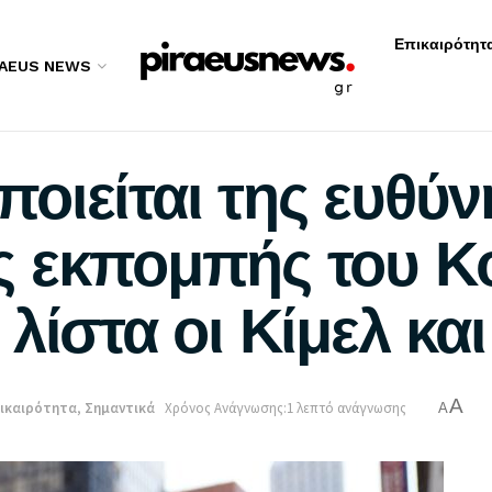
Επικαιρότητ
RAEUS NEWS
οιείται της ευθύν
ς εκπομπής του Κ
λίστα οι Κίμελ κα
A
ικαιρότητα
,
Σημαντικά
Χρόνος Ανάγνωσης:1 λεπτό ανάγνωσης
A