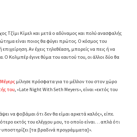
χος Τζίμι Κίμελ και μετά ο αδύναμος και πολύ ανασφαλής
ώτημα είναι ποιος θα φύγει πρώτος. Ο κόσμος του
 επιχείρηση. Αν έχεις τηλεθέαση, μπορείς να πεις ή να
μα. Ο Κολμπέρ έγινε θύμα του εαυτού του, οι άλλοι δύο θα
 Μέγερς
μίλησε πρόσφατα για το μέλλον του στον χώρο
πής του
, «Late Night With Seth Meyers», είναι «εκτός του
ψει να φοβάμαι ότι δεν θα είμαι αρκετά καλός», είπε.
ότερο εκτός του ελέγχου μου, το οποίο είναι… απλά ότι
ν υποστηρίζει [τα βραδινά προγράμματα]».