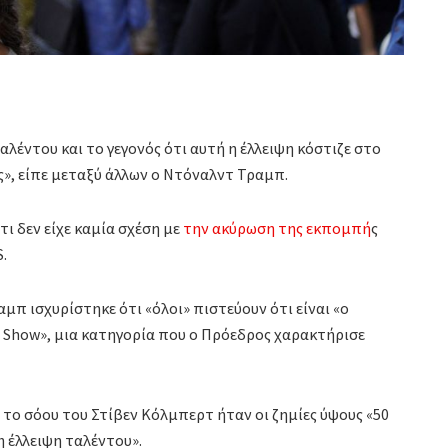
λέντου και το γεγονός ότι αυτή η έλλειψη κόστιζε στο
ς», είπε μεταξύ άλλων ο Ντόναλντ Τραμπ.
 δεν είχε καμία σχέση με
την ακύρωση της εκπομπή
ς
.
αμπ ισχυρίστηκε ότι «όλοι» πιστεύουν ότι είναι «ο
e Show», μια κατηγορία που ο Πρόεδρος χαρακτήρισε
 το σόου του Στίβεν Κόλμπερτ ήταν οι ζημίες ύψους «50
 έλλειψη ταλέντου».