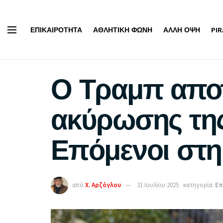
ΕΠΙΚΑΙΡΌΤΗΤΑ
ΑΘΛΗΤΙΚΉ ΦΩΝΉ
ΆΛΛΗ ΌΨΗ
PI
Ο Τραμπ αποπ
ακύρωσης τη
Επόμενοι στη 
από
Χ. Αρζόγλου
31 Ιουλίου 2025
κατηγορία:
Επ