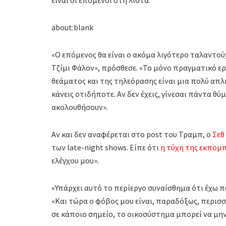
είναι οι επόμενοι στη λίστα.
about:blank
«Ο επόμενος θα είναι ο ακόμα λιγότερο ταλαντού
Τζίμι Φάλον», πρόσθεσε. «Το μόνο πραγματικό ερ
θεάματος και της τηλεόρασης είναι μια πολύ απλή
κάνεις οτιδήποτε. Αν δεν έχεις, γίνεσαι πάντα θύ
ακολουθήσουν».
Αν και δεν αναφέρεται στο post του Τραμπ, ο
Σεθ
των late-night shows. Είπε ότι
η τύχη της εκπομ
ελέγχου μου».
«Υπάρχει αυτό το περίεργο συναίσθημα ότι έχω πά
«Και τώρα ο φόβος μου είναι, παραδόξως, περισσ
σε κάποιο σημείο, το οικοσύστημα μπορεί να μη