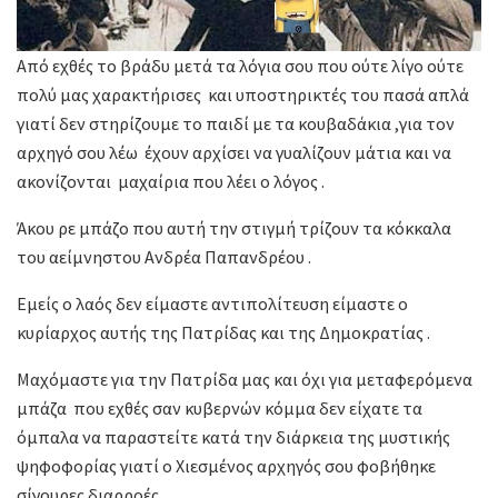
Από εχθές το βράδυ μετά τα λόγια σου που ούτε λίγο ούτε
πολύ μας χαρακτήρισες και υποστηρικτές του πασά απλά
γιατί δεν στηρίζουμε το παιδί με τα κουβαδάκια ,για τον
αρχηγό σου λέω έχουν αρχίσει να γυαλίζουν μάτια και να
ακονίζονται μαχαίρια που λέει ο λόγος .
Άκου ρε μπάζο που αυτή την στιγμή τρίζουν τα κόκκαλα
του αείμνηστου Ανδρέα Παπανδρέου .
Εμείς ο λαός δεν είμαστε αντιπολίτευση είμαστε ο
κυρίαρχος αυτής της Πατρίδας και της Δημοκρατίας .
Μαχόμαστε για την Πατρίδα μας και όχι για μεταφερόμενα
μπάζα που εχθές σαν κυβερνών κόμμα δεν είχατε τα
όμπαλα να παραστείτε κατά την διάρκεια της μυστικής
ψηφοφορίας γιατί ο Χιεσμένος αρχηγός σου φοβήθηκε
σίγουρες διαρροές.