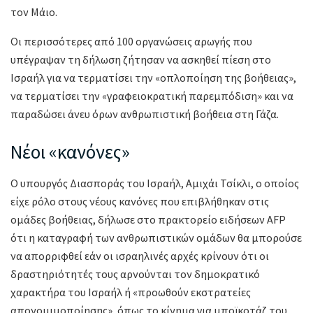
τον Μάιο.
Οι περισσότερες από 100 οργανώσεις αρωγής που
υπέγραψαν τη δήλωση ζήτησαν να ασκηθεί πίεση στο
Ισραήλ για να τερματίσει την «οπλοποίηση της βοήθειας»,
να τερματίσει την «γραφειοκρατική παρεμπόδιση» και να
παραδώσει άνευ όρων ανθρωπιστική βοήθεια στη Γάζα.
Νέοι «κανόνες»
Ο υπουργός Διασποράς του Ισραήλ, Αμιχάι Τσίκλι, ο οποίος
είχε ρόλο στους νέους κανόνες που επιβλήθηκαν στις
ομάδες βοήθειας, δήλωσε στο πρακτορείο ειδήσεων AFP
ότι η καταγραφή των ανθρωπιστικών ομάδων θα μπορούσε
να απορριφθεί εάν οι ισραηλινές αρχές κρίνουν ότι οι
δραστηριότητές τους αρνούνται τον δημοκρατικό
χαρακτήρα του Ισραήλ ή «προωθούν εκστρατείες
απονομιμοποίησης», όπως το κίνημα για μποϊκοτάζ του