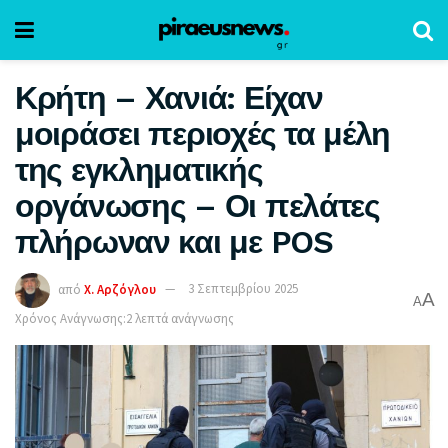
Κρήτη – Χανιά: Είχαν
μοιράσει περιοχές τα μέλη
της εγκληματικής
οργάνωσης – Οι πελάτες
πλήρωναν και με POS
από
Χ. Αρζόγλου
3 Σεπτεμβρίου 2025
A
A
Χρόνος Ανάγνωσης:2 λεπτά ανάγνωσης