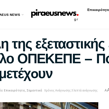
Επικαιρότητ
RAEUS NEWS
η της εξεταστικής
αλο ΟΠΕΚΕΠΕ – Πό
 μετέχoυν
ία:
Επικαιρότητα
,
Σημαντικά
Χρόνος Ανάγνωσης:3 λεπτά ανάγνωσης
A