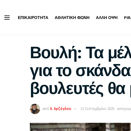
ΕΠΙΚΑΙΡΌΤΗΤΑ
ΑΘΛΗΤΙΚΉ ΦΩΝΉ
ΆΛΛΗ ΌΨΗ
PI
Βουλή: Τα μέλ
για το σκάνδ
βουλευτές θα
από
Χ. Αρζόγλου
12 Σεπτεμβρίου 2025
κατηγορ