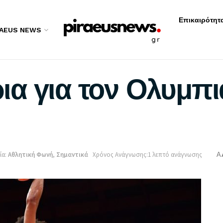
Επικαιρότητ
RAEUS NEWS
α για τον Ολυμπι
ία:
Αθλητική Φωνή
,
Σημαντικά
Χρόνος Ανάγνωσης:1 λεπτό ανάγνωσης
A