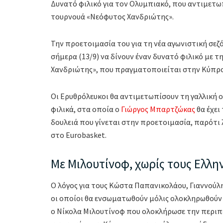
Δυνατό φιλικό για τον Ολυμπιακό, που αντιμετωπ
τουρνουά «Νεόφυτος Χανδριώτης».
Την προετοιμασία του για τη νέα αγωνιστική σεζ
σήμερα (13/9) να δίνουν έναν δυνατό φιλικό με 
Χανδριώτης», που πραγματοποιείται στην Κύπρο
Οι Ερυθρόλευκοι θα αντιμετωπίσουν τη γαλλική ομ
φιλικά, στα οποία ο
Γιώργος Μπαρτζώκας
θα έχει
δουλειά που γίνεται στην προετοιμασία, παρότι 
στο Eurobasket.
Με Μιλουτίνοφ, χωρίς τους Ελλην
Ο λόγος για τους Κώστα Παπανικολάου, Γιαννούλ
οι οποίοι θα ενσωματωθούν μόλις ολοκληρωθούν 
ο Νίκολα Μιλουτίνοφ που ολοκλήρωσε την περιπέ