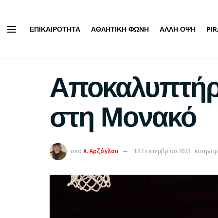
ΕΠΙΚΑΙΡΌΤΗΤΑ
ΑΘΛΗΤΙΚΉ ΦΩΝΉ
ΆΛΛΗ ΌΨΗ
PI
Αποκαλυπτήρι
στη Μονακό
από
Χ. Αρζόγλου
13 Σεπτεμβρίου 2025
κατηγορ