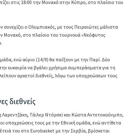
ίζει στις 18:00 την Μονακό στην Κύπρο, στο πλαίσιο του
όν συνεχίζει ο Ολυμπιακός, με τους Πειραιώτες μάλιστα
την Μονακό, στο πλαίσιο του τουρνουά «Νεόφυτος
.
άδα, ενώ αύριο (14/9) θα παίξουν με την Παρί. Δύο
 την ευκαιρία να βγάλει χρήσιμα συμπεράσματα για τη
λείπουν αρκετοί διεθνείς, λόγω των υποχρεώσεων τους
ες διεθνείς
η Λαρεντζάκη, Τάιλερ Ντόρσεϊ και Κώστα Αντετοκούνμπο,
οι υποχρεώσεις τους με την Εθνική ομάδα, ενώ αντίθετα
τειά του στο Eurobasket με την Σερβία, βρίσκεται