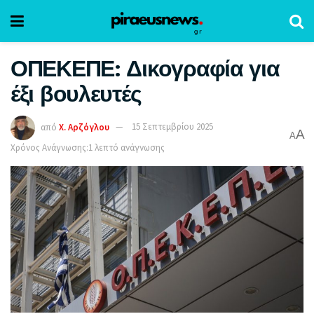
ΟΠΕΚΕΠΕ: Δικογραφία για
έξι βουλευτές
από
Χ. Αρζόγλου
15 Σεπτεμβρίου 2025
A
A
Χρόνος Ανάγνωσης:1 λεπτό ανάγνωσης