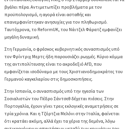
βγάλει πέρα. Αντιμετωπίζει προβλήματα με τον
προϋπολογισμό, η αγορά είναι ασταθής και
επανεμφανίστηκαν ανησυχίες για τον πληθωρισμό.
Ταυτόχρονα, το ReformUΚ, του Νάιτζελ Φάρατζ εμφανίζει
μεγάλη δυναμική.
Στη Γερμανία, ο φρέσκος κυβερνητικός συνασπισμός υπό
τον Φρίντριχ Μερτς ήδη παρουσιάζει ρωγμές. Κύριο κόμμα
της αντιπολίτευσης είναι το ακροδεξιό AfD, που
εμφανίζεται ισοδύναμο με τους Χριστιανοδημοκράτες του
Γερμανού καγκελαρίου στις δημοσκοπήσεις.
Στην Ισπανία, ο συνασπισμός υπό την ηγεσία των
Σοσιαλιστών του Πέδρο Σάντσεθ δέχεται πιέσεις. Στην
Πορτογαλία, έχουν γίνει τρεις εκλογικές αναμετρήσεις σε
τρία χρόνια. Και η Τζόρτζια Μελόνι στην Ιταλία, φαίνεται
ότι κρατάει ακόμη, αλλά έχει τα χέρια της δεμένα, λόγω
αντικρουόμενων απαιτήσεων μεταξύ των κομμάτων του