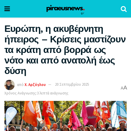
Ευρώπη, η ακυβέρνητη
ήπειρος – Κρίσεις μαστίζουν
τα κράτη από βορρά ως
νότο και από ανατολή έως
δύση
από
Χ. Αρζόγλου
20 Σεπτεμβρίου 2025
A
A
Χρόνος Ανάγνωσης:3 λεπτά ανάγνωσης