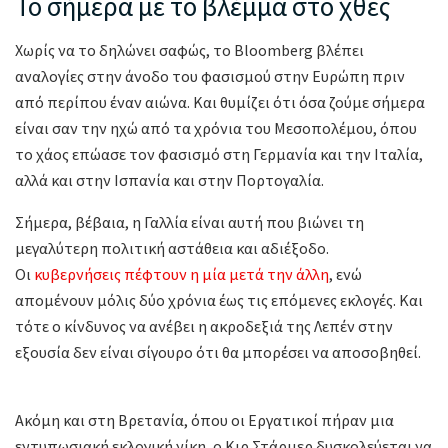
Το σήμερα με το βλέμμα στο χθες
Χωρίς να το δηλώνει σαφώς, το Bloomberg βλέπει
αναλογίες στην άνοδο του φασισμού στην Ευρώπη πριν
από περίπου έναν αιώνα. Και θυμίζει ότι όσα ζούμε σήμερα
είναι σαν την ηχώ από τα χρόνια του Μεσοπολέμου, όπου
το χάος επώασε τον φασισμό στη Γερμανία και την Ιταλία,
αλλά και στην Ισπανία και στην Πορτογαλία.
Σήμερα, βέβαια, η Γαλλία είναι αυτή που βιώνει τη
μεγαλύτερη πολιτική αστάθεια και αδιέξοδο.
Οι
κυβερνήσεις πέφτουν η μία μετά την άλλη
, ενώ
απομένουν μόλις δύο χρόνια έως τις επόμενες εκλογές. Και
τότε ο κίνδυνος να ανέβει η ακροδεξιά της Λεπέν στην
εξουσία δεν είναι σίγουρο ότι θα μπορέσει να αποσοβηθεί.
Ακόμη και στη Βρετανία, όπου οι Εργατικοί πήραν μια
εντυπωσιακή εκλογική νίκη, ο Κιρ Στάρμερ δυσκολεύεται να