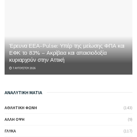
Έρευνα ΕΕΑ-Pulse: Υπέρ της μείωσης ΦΠΑ και
ΕΦΚ το 83% – Aκρίβεια και απαισιοδοξία
κυριαρχούν στην Αττική
7 ΑΥΓΟΎΣΤΟΥ 2026
ΑΝΑΛΥΤΙΚΗ ΜΑΤΙΑ
ΑΘΛΗΤΙΚΉ ΦΩΝΉ
(143)
ΆΛΛΗ ΌΨΗ
(9)
ΓΛΥΚΆ
(117)