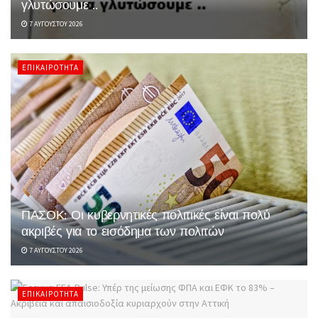
γλυτώσουμε ..
7 ΑΥΓΟΎΣΤΟΥ 2026
ΕΠΙΚΑΙΡΌΤΗΤΑ
ΠΑΣΟΚ: Οι κυβερνητικές πολιτικές είναι πολύ
ακριβές για το εισόδημα των πολιτών
7 ΑΥΓΟΎΣΤΟΥ 2026
ΕΠΙΚΑΙΡΌΤΗΤΑ