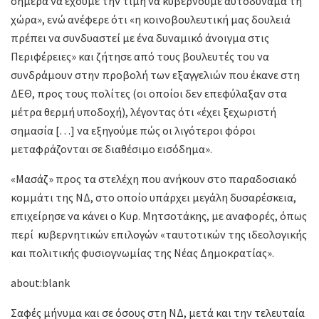
σήμερα να έχουμε την τιμή να κυβερνούμε αυτοδύναμα τη
χώρα», ενώ ανέφερε ότι «η κοινοβουλευτική μας δουλειά
πρέπει να συνδυαστεί με ένα δυναμικό άνοιγμα στις
Περιφέρειες» και ζήτησε από τους βουλευτές του να
συνδράμουν στην προβολή των εξαγγελιών που έκανε στη
ΔΕΘ, προς τους πολίτες (οι οποίοι δεν επεφύλαξαν στα
μέτρα θερμή υποδοχή), λέγοντας ότι «έχει ξεχωριστή
σημασία […] να εξηγούμε πώς οι λιγότεροι φόροι
μεταφράζονται σε διαθέσιμο εισόδημα».
«Μασάζ» προς τα στελέχη που ανήκουν στο παραδοσιακό
κομμάτι της ΝΔ, στο οποίο υπάρχει μεγάλη δυσαρέσκεια,
επιχείρησε να κάνει ο Κυρ. Μητσοτάκης, με αναφορές, όπως
περί κυβερνητικών επιλογών «ταυτοτικών της ιδεολογικής
και πολιτικής φυσιογνωμίας της Νέας Δημοκρατίας».
about:blank
Σαφές μήνυμα και σε όσους στη ΝΔ, μετά και την τελευταία