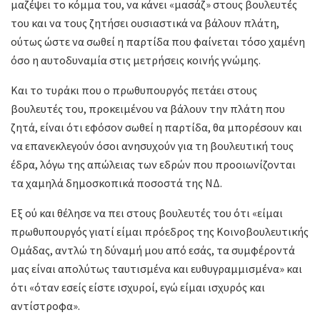
μαζέψει το κόμμα του, να κάνει «μασάζ» στους βουλευτές
του και να τους ζητήσει ουσιαστικά να βάλουν πλάτη,
ούτως ώστε να σωθεί η παρτίδα που φαίνεται τόσο χαμένη
όσο η αυτοδυναμία στις μετρήσεις κοινής γνώμης.
Και το τυράκι που ο πρωθυπουργός πετάει στους
βουλευτές του, προκειμένου να βάλουν την πλάτη που
ζητά, είναι ότι εφόσον σωθεί η παρτίδα, θα μπορέσουν και
να επανεκλεγούν όσοι ανησυχούν για τη βουλευτική τους
έδρα, λόγω της απώλειας των εδρών που προοιωνίζονται
τα χαμηλά δημοσκοπικά ποσοστά της ΝΔ.
Εξ ού και θέλησε να πει στους βουλευτές του ότι «είμαι
πρωθυπουργός γιατί είμαι πρόεδρος της Κοινοβουλευτικής
Ομάδας, αντλώ τη δύναμή μου από εσάς, τα συμφέροντά
μας είναι απολύτως ταυτισμένα και ευθυγραμμισμένα» και
ότι «όταν εσείς είστε ισχυροί, εγώ είμαι ισχυρός και
αντίστροφα».